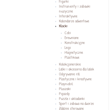
Figurki
Instrumenty i zabawki
muzyczne
Interaktywne
Kalendarze adwentowe
Klocki
Cobi
Drewniane
Konstrukcyjne
Lego
Magnetyczne
Plastikowe
Kolekcjonerskie
Lalki i akcesoria dla lalek
Odgrywanie ról
Plastyczne i kreatywne
Playmobil
Pluszaki
Pojazdy
Puzzle i układanki
Sport i zabawa na dworze
Zdalnie sterowane