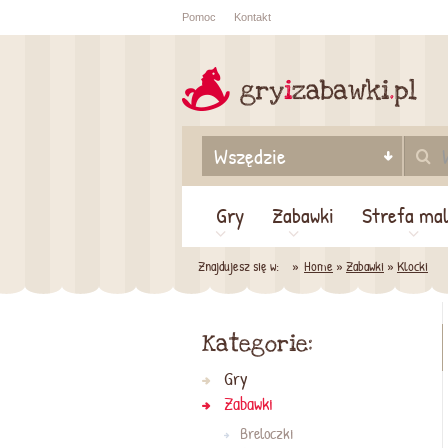
Pomoc
Kontakt
Sprawdź sta
zamówienia
Gry
Zabawki
Strefa ma
Znajdujesz się w:
Home
»
Zabawki
»
Klocki
Kategorie:
Gry
Zabawki
Breloczki