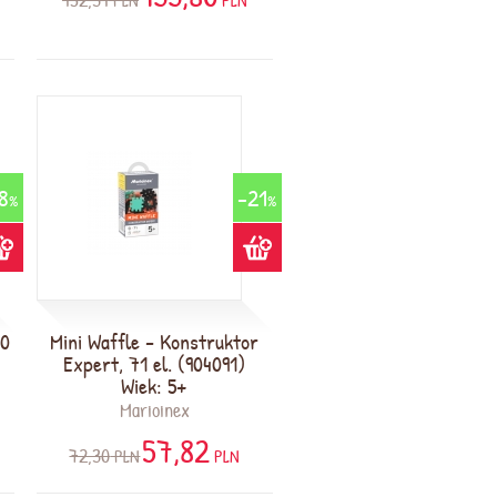
PLN
PLN
8
-21
%
%
80
Mini Waffle - Konstruktor
Expert, 71 el. (904091)
Wiek: 5+
Marioinex
57,82
72,30
PLN
PLN