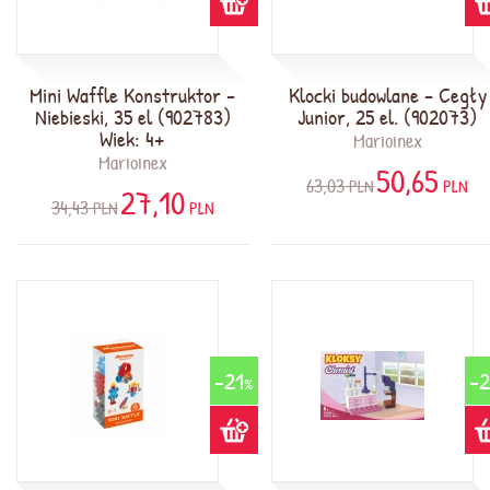
Mini Waffle Konstruktor -
Klocki budowlane - Cegły
Niebieski, 35 el (902783)
Junior, 25 el. (902073)
Wiek: 4+
Marioinex
Marioinex
50,65
63,03
PLN
PLN
27,10
34,43
PLN
PLN
-21
-2
%