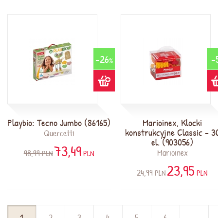
-26
-
%
Playbio: Tecno Jumbo (86165)
Marioinex, Klocki
konstrukcyjne Classic - 3
Quercetti
el. (903056)
73,49
Marioinex
98,99
PLN
PLN
23,95
24,99
PLN
PLN
1
2
3
4
5
6
...