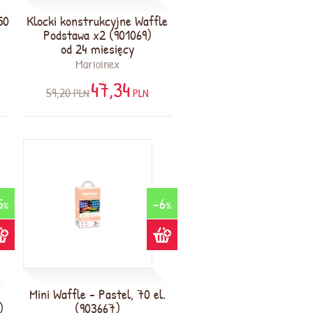
50
Klocki konstrukcyjne Waffle
Podstawa x2 (901069)
od 24 miesięcy
Marioinex
47,34
59,20
PLN
PLN
5
-6
%
%
Mini Waffle - Pastel, 70 el.
)
(903667)