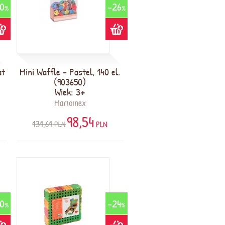
0
-26
%
%
at
Mini Waffle - Pastel, 140 el.
(903650)
Wiek: 3+
Marioinex
98,54
131,61
PLN
PLN
0
-24
%
%