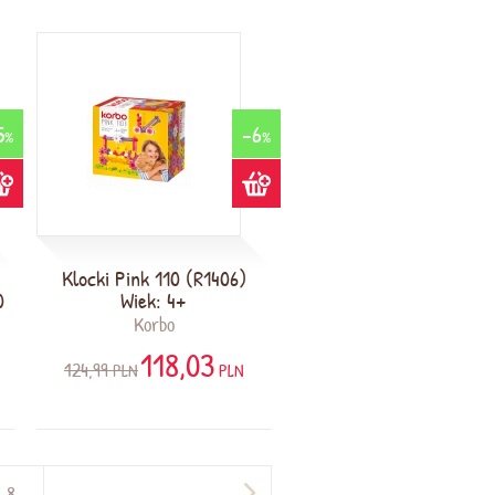
5
-6
%
%
Klocki Pink 110 (R1406)
0
Wiek: 4+
Korbo
118,03
124,99
PLN
PLN
8