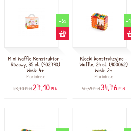
-6
-1
%
Mini Waffle Konstruktor -
Klocki konstrukcyjne -
Różowy, 35 el. (902790)
Waffle, 24 el. (900062)
Wiek: 4+
Wiek: 2+
Marioinex
Marioinex
27,10
34,76
28,70
40,59
PLN
PLN
PLN
PLN