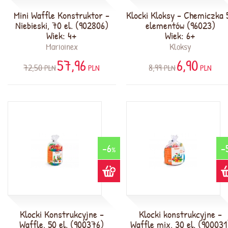
Mini Waffle Konstruktor -
Klocki Kloksy - Chemiczka 
Niebieski, 70 el. (902806)
elementów (96023)
Wiek: 4+
Wiek: 6+
Marioinex
Kloksy
57,96
6,90
72,50
8,99
PLN
PLN
PLN
PLN
-6
-
%
Klocki Konstrukcyjne -
Klocki konstrukcyjne -
Waffle, 50 el. (900376)
Waffle mix, 30 el. (900031