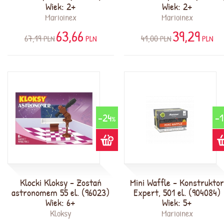
Wiek: 2+
Wiek: 2+
Marioinex
Marioinex
63,66
39,29
67,19
41,00
PLN
PLN
PLN
PLN
-24
-1
%
Klocki Kloksy - Zostań
Mini Waffle - Konstrukto
astronomem 55 el. (96023)
Expert, 501 el. (904084)
Wiek: 6+
Wiek: 5+
Kloksy
Marioinex