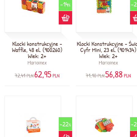
-14
-2
%
Klocki konstrukcyjne -
Klocki Konstrukcyjne - Świ
Waffle, 48 el. (900260)
Cyfr Mini, 23 el. (901434)
Wiek: 2+
Wiek: 2+
Marioinex
Marioinex
62,95
56,88
72,41
71,10
PLN
PLN
PLN
PLN
-22
-2
%