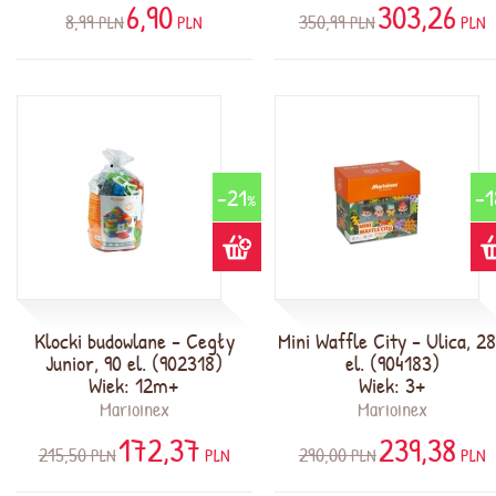
6,90
303,26
8,99
350,99
PLN
PLN
PLN
PLN
-21
-1
%
Klocki budowlane - Cegły
Mini Waffle City - Ulica, 2
Junior, 90 el. (902318)
el. (904183)
Wiek: 12m+
Wiek: 3+
Marioinex
Marioinex
172,37
239,38
215,50
290,00
PLN
PLN
PLN
PLN