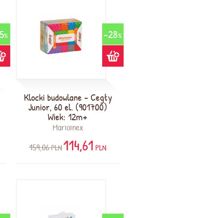
5
-28
%
%
Klocki budowlane - Cegły
Junior, 60 el. (901700)
Wiek: 12m+
Marioinex
114,61
159,06
PLN
PLN