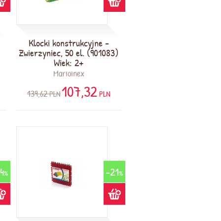
Klocki konstrukcyjne -
Zwierzyniec, 50 el. (901083)
Wiek: 2+
Marioinex
107,32
139,62
PLN
PLN
4
-21
%
%