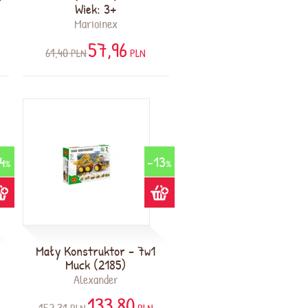
Wiek: 3+
Marioinex
57,96
61,40
PLN
PLN
4
-13
%
%
r
Mały Konstruktor - 7w1
Muck (2185)
Alexander
133,80
152,31