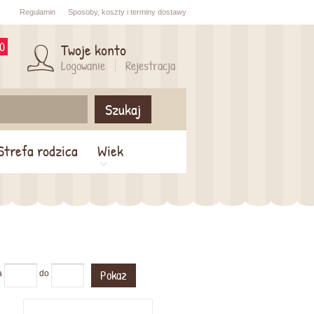
Regulamin
Sposoby,
koszty i
terminy dostawy
0
Twoje konto
Logowanie
Rejestracja
Szukaj
Strefa rodzica
Wiek
Pokaż
a
do