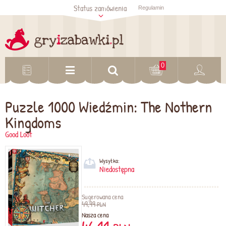
Status zamówienia
Regulamin
Sprawdź status
zamówienia
Sprawdź
0
Puzzle 1000 Wiedźmin: The Nothern
Kingdoms
Good Loot
Wysyłka:
Niedostępna
Sugerowana cena
49,99
PLN
Nasza cena