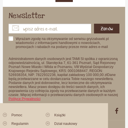
Newsletter
Zamów
Wyrażam zgodę na otrzymywanie od serwisu gryizabawki.pl
wiadomości z informacjami handlowymi o nowościach,
promocjach i rabatach na podany przeze mnie adres e-mail
Administratorem danych osobowych jest TAMI SI spółka z ograniczoną
odpowiedzialnością, ul. Starołęcka 7, 61-361 Poznań, Sąd Rejonowy
Poznań Nowe Miasto i Wilda w Poznaniu, VIII Wydział Gospodarczy
Krajowego Rejestru Sądowego, KRS: 0001068447, REGON:
526938354, NIP: 7822932236, kapitał zakładowy 100 000,00 złDane
będą przetwarzane w celu dostarczania Tobie naszego newslettera.
Podanie danych jest dobrowolne, lecz konieczne do otrzymywania
newslettera. Masz prawo dostępu do treści swoich danych, ich
poprawienia czy cofnięcia zgody na przetwarzanie danych w każdym
czasie. Więcej informacji o przetwarzaniu danych osobowych w naszej
Polityce Prywatności
Pomoc
Książki
Regulamin
Dział naukowy