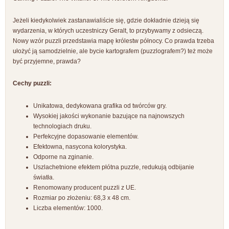
Jeżeli kiedykolwiek zastanawialiście się, gdzie dokładnie dzieją się
wydarzenia, w których uczestniczy Geralt, to przybywamy z odsieczą.
Nowy wzór puzzli przedstawia mapę królestw północy. Co prawda trzeba
ułożyć ją samodzielnie, ale bycie kartografem (puzzlografem?) też może
być przyjemne, prawda?
Cechy puzzli:
Unikatowa, dedykowana grafika od twórców gry.
Wysokiej jakości wykonanie bazujące na najnowszych
technologiach druku.
Perfekcyjne dopasowanie elementów.
Efektowna, nasycona kolorystyka.
Odporne na zginanie.
Uszlachetnione efektem płótna puzzle, redukują odbijanie
światła.
Renomowany producent puzzli z UE.
Rozmiar po złożeniu: 68,3 x 48 cm.
Liczba elementów: 1000.