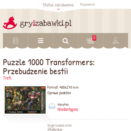
Status zamówienia
Regulamin
Sprawdź status
zamówienia
Sprawdź
0
Puzzle 1000 Transformers:
Przebudzenie bestii
Trefl
Format:
400x270 mm
Oprawa:
pudełko
Wysyłka:
Niedostępna
Sugerowana cena
29,06
PLN