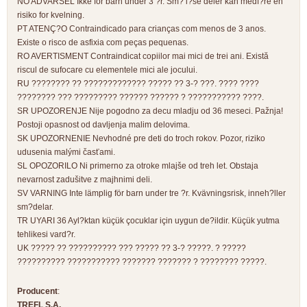
NO ADVARSEL Ikke for barn under 3 ?r. Sm? l?se deler kan medf?re en
risiko for kvelning.
PT ATENÇ?O Contraindicado para crianças com menos de 3 anos.
Existe o risco de asfixia com peças pequenas.
RO AVERTISMENT Contraindicat copiilor mai mici de trei ani. Există
riscul de sufocare cu elementele mici ale jocului.
RU ???????? ?? ????????????? ????? ?? 3-? ???. ???? ????
???????? ??? ????????? ?????? ?????? ? ??????????? ????.
SR UPOZORENJE Nije pogodno za decu mladju od 36 meseci. Pažnja!
Postoji opasnost od davljenja malim delovima.
SK UPOZORNENIE Nevhodné pre deti do troch rokov. Pozor, riziko
udusenia malými časťami.
SL OPOZORILO Ni primerno za otroke mlajše od treh let. Obstaja
nevarnost zadušitve z majhnimi deli.
SV VARNING Inte lämplig för barn under tre ?r. Kvävningsrisk, inneh?ller
sm?delar.
TR UYARI 36 Ayl?ktan küçük çocuklar için uygun de?ildir. Küçük yutma
tehlikesi vard?r.
UK ????? ?? ?????????? ??? ????? ?? 3-? ?????. ? ?????
?????????? ??????????? ??????? ??????? ? ???????? ?????.
Producent
:
TREFL S.A.