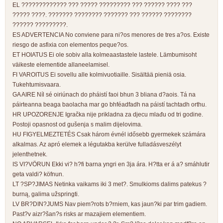
EL ????????????? ??? ????? ????????? ??? ?????? ???? ???
????? ????. ??????? ???????? ??????? ??? ?????? ????????
?????? ?????????.
ES ADVERTENCIA No conviene para ni?os menores de tres a?os. Existe
riesgo de asfixia con elementos peque?os.
ET HOIATUS Ei ole sobiv alla kolmeaastastele lastele. Lämbumisoht
väikeste elementide allaneelamisel.
FI VAROITUS Ei sovellu alle kolmivuotiaille. Sisältää pieniä osia.
Tukehtumisvaara.
GA AIRE Níl sé oiriúnach do pháistí faoi bhun 3 bliana d?aois. Tá na
páirteanna beaga baolacha mar go bhféadfadh na páistí tachtadh orthu.
HR UPOZORENJE Igračka nije prikladna za djecu mlađu od tri godine.
Postoji opasnost od gušenja s malim dijelovima.
HU FIGYELMEZTETÉS Csak három évnél idősebb gyermekek számára
alkalmas. Az apró elemek a légutakba kerülve fulladásveszélyt
jelenthetnek.
IS VI?VÖRUN Ekki vi? h?fi barna yngri en 3ja ára. H?tta er á a? smáhlutir
geta valdi? köfnun.
LT ?SP?JIMAS Netinka vaikams iki 3 met?. Smulkioms dalims patekus ?
burną, galima užspringti.
LV BR?DIN?JUMS Nav piem?rots b?rniem, kas jaun?ki par trim gadiem.
Past?v aizr?šan?s risks ar mazajiem elementiem.