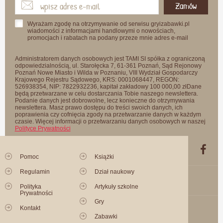
Zamów
Wyrażam zgodę na otrzymywanie od serwisu gryizabawki.pl
wiadomości z informacjami handlowymi o nowościach,
promocjach i rabatach na podany przeze mnie adres e-mail
Administratorem danych osobowych jest TAMI SI spółka z ograniczoną
odpowiedzialnością, ul. Starołęcka 7, 61-361 Poznań, Sąd Rejonowy
Poznań Nowe Miasto i Wilda w Poznaniu, VIII Wydział Gospodarczy
Krajowego Rejestru Sądowego, KRS: 0001068447, REGON:
526938354, NIP: 7822932236, kapitał zakładowy 100 000,00 złDane
będą przetwarzane w celu dostarczania Tobie naszego newslettera.
Podanie danych jest dobrowolne, lecz konieczne do otrzymywania
newslettera. Masz prawo dostępu do treści swoich danych, ich
poprawienia czy cofnięcia zgody na przetwarzanie danych w każdym
czasie. Więcej informacji o przetwarzaniu danych osobowych w naszej
Polityce Prywatności
Pomoc
Książki
Regulamin
Dział naukowy
Polityka
Artykuły szkolne
Prywatności
Gry
Kontakt
Zabawki