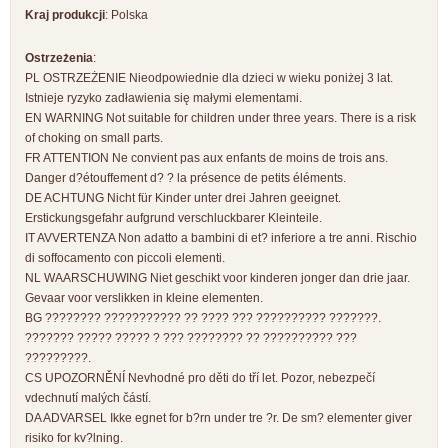
Kraj produkcji
: Polska
Ostrzeżenia
:
PL OSTRZEŻENIE Nieodpowiednie dla dzieci w wieku poniżej 3 lat.
Istnieje ryzyko zadławienia się małymi elementami.
EN WARNING Not suitable for children under three years. There is a risk
of choking on small parts.
FR ATTENTION Ne convient pas aux enfants de moins de trois ans.
Danger d?étouffement d? ? la présence de petits éléments.
DE ACHTUNG Nicht für Kinder unter drei Jahren geeignet.
Erstickungsgefahr aufgrund verschluckbarer Kleinteile.
IT AVVERTENZA Non adatto a bambini di et? inferiore a tre anni. Rischio
di soffocamento con piccoli elementi.
NL WAARSCHUWING Niet geschikt voor kinderen jonger dan drie jaar.
Gevaar voor verslikken in kleine elementen.
BG ???????? ??????????? ?? ???? ??? ?????????? ???????.
??????? ????? ????? ? ??? ???????? ?? ?????????? ???
?????????.
CS UPOZORNĚNÍ Nevhodné pro děti do tří let. Pozor, nebezpečí
vdechnutí malých částí.
DA ADVARSEL Ikke egnet for b?rn under tre ?r. De sm? elementer giver
risiko for kv?lning.