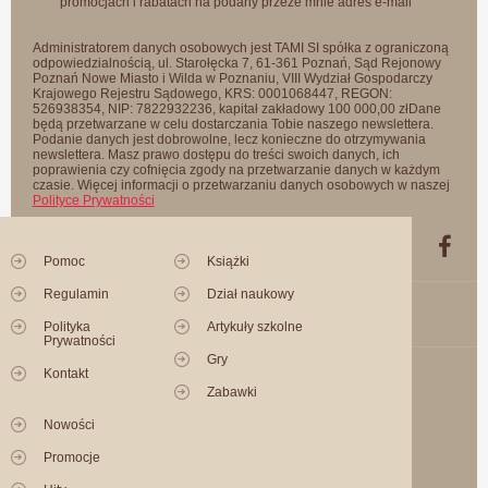
promocjach i rabatach na podany przeze mnie adres e-mail
Administratorem danych osobowych jest TAMI SI spółka z ograniczoną
odpowiedzialnością, ul. Starołęcka 7, 61-361 Poznań, Sąd Rejonowy
Poznań Nowe Miasto i Wilda w Poznaniu, VIII Wydział Gospodarczy
Krajowego Rejestru Sądowego, KRS: 0001068447, REGON:
526938354, NIP: 7822932236, kapitał zakładowy 100 000,00 złDane
będą przetwarzane w celu dostarczania Tobie naszego newslettera.
Podanie danych jest dobrowolne, lecz konieczne do otrzymywania
newslettera. Masz prawo dostępu do treści swoich danych, ich
poprawienia czy cofnięcia zgody na przetwarzanie danych w każdym
czasie. Więcej informacji o przetwarzaniu danych osobowych w naszej
Polityce Prywatności
Pomoc
Książki
Regulamin
Dział naukowy
Polityka
Artykuły szkolne
Prywatności
Gry
Kontakt
Zabawki
Nowości
Promocje