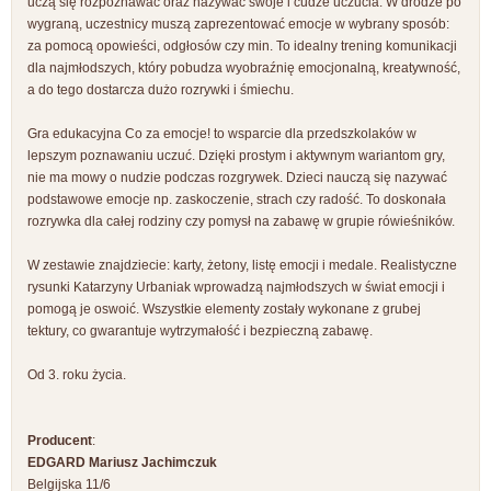
uczą się rozpoznawać oraz nazywać swoje i cudze uczucia. W drodze po
wygraną, uczestnicy muszą zaprezentować emocje w wybrany sposób:
za pomocą opowieści, odgłosów czy min. To idealny trening komunikacji
dla najmłodszych, który pobudza wyobraźnię emocjonalną, kreatywność,
a do tego dostarcza dużo rozrywki i śmiechu.
Gra edukacyjna Co za emocje! to wsparcie dla przedszkolaków w
lepszym poznawaniu uczuć. Dzięki prostym i aktywnym wariantom gry,
nie ma mowy o nudzie podczas rozgrywek. Dzieci nauczą się nazywać
podstawowe emocje np. zaskoczenie, strach czy radość. To doskonała
rozrywka dla całej rodziny czy pomysł na zabawę w grupie rówieśników.
W zestawie znajdziecie: karty, żetony, listę emocji i medale. Realistyczne
rysunki Katarzyny Urbaniak wprowadzą najmłodszych w świat emocji i
pomogą je oswoić. Wszystkie elementy zostały wykonane z grubej
tektury, co gwarantuje wytrzymałość i bezpieczną zabawę.
Od 3. roku życia.
Producent
:
EDGARD Mariusz Jachimczuk
Belgijska 11/6