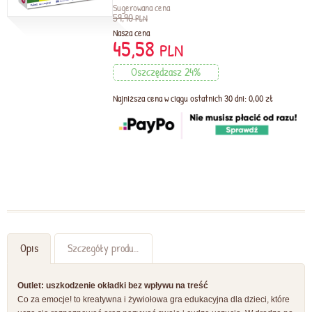
Sugerowana cena
59,90
PLN
Nasza cena
45,58
PLN
Oszczędzasz 24%
Najniższa cena w ciągu ostatnich 30 dni: 0,00 zł
Opis
Szczegóły produktu
Outlet: uszkodzenie okładki bez wpływu na treść
Co za emocje! to kreatywna i żywiołowa gra edukacyjna dla dzieci, które