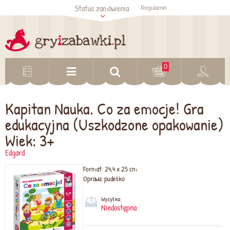
Status zamówienia
Regulamin
Sprawdź status
zamówienia
Sprawdź
0
Kapitan Nauka. Co za emocje! Gra
edukacyjna (Uszkodzone opakowanie)
Wiek: 3+
Edgard
Format:
24,4 x 25 cm
Oprawa:
pudełko
Wysyłka:
Niedostępna