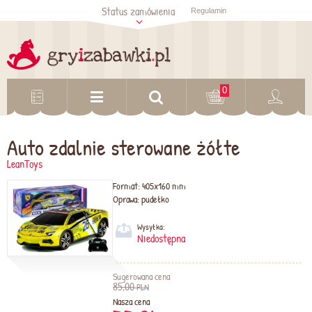
Status zamówienia
Regulamin
Sprawdź status
zamówienia
Sprawdź
0
Auto zdalnie sterowane żółte
LeanToys
Format:
405x160 mm
Oprawa:
pudełko
Wysyłka:
Niedostępna
Sugerowana cena
85,00
PLN
Nasza cena