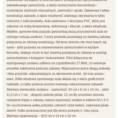
prawidłowe rozwijanie w dziecku takich umiejętności, jak prowadzenie
zabawkowego samochodu, a także wzmocnienie koncentracji i
rozwinięcie zdolności manualnych, zwinności i sprytu. Opływowa i lekka
konstrukcja zabawki, a także możliwość zdalnego sterowania to tylko
nieliczne z zalet produktu. Auto wykonano z tworzywa PVC, które jest
odporne na niską temperaturę, deformację i stłuczki, a także eksplozje.
Miękkie, gumowe koła pojazdu gwarantują dużą przyczepność auta do
różnego rodzaju podłoża. Cechy produktu pozwalają na świetną zabawę
połączoną ze zdrową rywalizacją. Od teraz dziecko nie musi bawić się
samo - pilot pozwala na manewrowanie samochodem w każdym
kierunku, dlatego może to być świetną podstawą do zabawy w wyścigi
samochodowe z kolegami i koleżankami. Pilot dołączony do
wyścigowego zestawu odbiera na częstotliwości 27 MHz, co redukuje
wszelkie zakłócenia podczas zabawy. Wyposażony jest w długą antenkę
i dwa przyciski, odpowiadające za sterowanie przód - tył oraz prawo -
lewo. Żółta obudowa sportowego auta składa się z wielu graficznych
naklejek, co tylko podnosi poziom realnego odwzorowania zabawki.
Wymiary elementów zestawu: - samochód: 34 cm x 6 cm x 14 cm, - pilot:
11,5 cm x 7 cm, - długość antenki pilota: 22 cm By umożliwić dziecku
czerpanie frajdy z zabawy, należy wyposażyć zestaw w baterie AA 1.5 V.
Do uruchomienia autka potrzeba czterech sztuk baterii, natomiast pilota -
dwóch. Autko przeznaczone jest dla dzieci powyżej 3. roku życia.
Wymiary opakowania: - 40,5 cm x 13 cm x 16 cm.