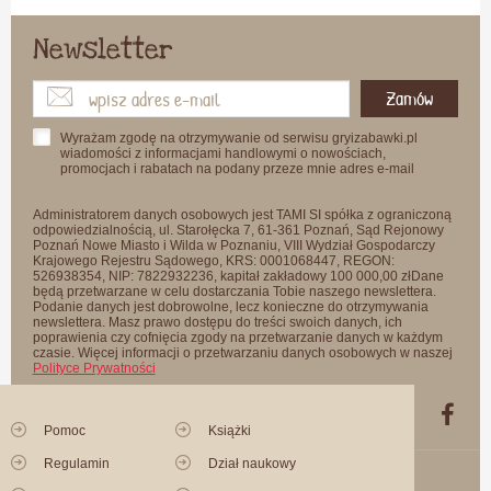
Newsletter
Zamów
Wyrażam zgodę na otrzymywanie od serwisu gryizabawki.pl
wiadomości z informacjami handlowymi o nowościach,
promocjach i rabatach na podany przeze mnie adres e-mail
Administratorem danych osobowych jest TAMI SI spółka z ograniczoną
odpowiedzialnością, ul. Starołęcka 7, 61-361 Poznań, Sąd Rejonowy
Poznań Nowe Miasto i Wilda w Poznaniu, VIII Wydział Gospodarczy
Krajowego Rejestru Sądowego, KRS: 0001068447, REGON:
526938354, NIP: 7822932236, kapitał zakładowy 100 000,00 złDane
będą przetwarzane w celu dostarczania Tobie naszego newslettera.
Podanie danych jest dobrowolne, lecz konieczne do otrzymywania
newslettera. Masz prawo dostępu do treści swoich danych, ich
poprawienia czy cofnięcia zgody na przetwarzanie danych w każdym
czasie. Więcej informacji o przetwarzaniu danych osobowych w naszej
Polityce Prywatności
Pomoc
Książki
Regulamin
Dział naukowy