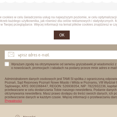
ów cookies w celu świadczenia usług na najwyższym poziomie, w celu optymalizacji
trzeb każdego użytkownika, jak również dla celów reklamowych i statystycznych. 
w Twojej przeglądarce. Więcej informacji na temat plików cookies znajdziesz w cz
OK
Wyrażam zgodę na otrzymywanie od serwisu gryizabawki.pl wiadomości z
o nowościach, promocjach i rabatach na podany przeze mnie adres e-mail
Administratorem danych osobowych jest TAMI SI spółka z ograniczoną odpowied
Poznań, Sąd Rejonowy Poznań Nowe Miasto i Wilda w Poznaniu, VIII Wydział
Sądowego, KRS: 0001068447, REGON: 526938354, NIP: 7822932236, kapitał
przetwarzane w celu dostarczania Tobie naszego newslettera. Podanie danych 
otrzymywania newslettera. Masz prawo dostępu do treści swoich danych, ich p
przetwarzanie danych w każdym czasie. Więcej informacji o przetwarzaniu d
Prywatności