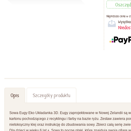
Oszczęd
Najniższa cena w ci
Wysyłka
Niedos
Opis
Szczegóły produktu
Sowa Eugy Eko Układanka 3D. Eugy zaprojektowane w Nowej Zelandii są w
kartonu pochodzącego z recyklingu i farby na bazie ryżu. Zestaw zawiera 
nietoksyczny klej oraz instrukcję do zbudowania sowy. Zbierz całą serię zwie
Dla dzieci w wieku 6 lat +. Sowy to nocne ptaki, które znajdują swoją ofiarę 