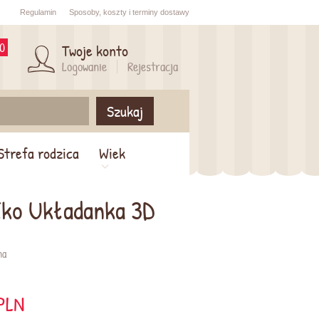
Regulamin
Sposoby,
koszty i
terminy dostawy
0
Twoje konto
Logowanie
Rejestracja
Szukaj
Strefa rodzica
Wiek
Eko Układanka 3D
na
PLN