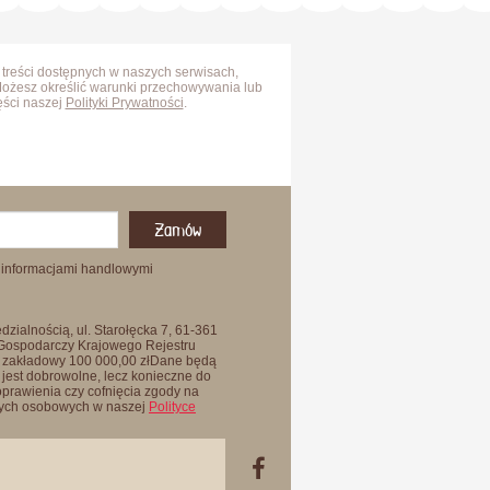
 treści dostępnych w naszych serwisach,
Możesz określić warunki przechowywania lub
ęści naszej
Polityki Prywatności
.
Zamów
 informacjami handlowymi
zialnością, ul. Starołęcka 7, 61-361
 Gospodarczy Krajowego Rejestru
 zakładowy 100 000,00 złDane będą
jest dobrowolne, lecz konieczne do
oprawienia czy cofnięcia zgody na
anych osobowych w naszej
Polityce