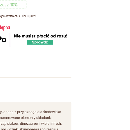
zasz 10%
ągu ostatnich 30 dni: 0,00 zł
:
tępna
ykonane z przyjaznego dla środowiska
ponumerowane elementy układanki,
rząt, ptaków, dinozaurów i wiele innych.
w nocy dzięki skupionemu spojrzeniu i