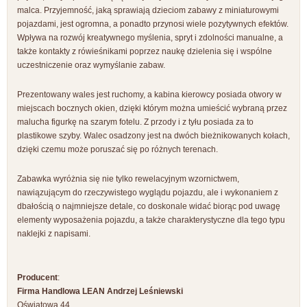
malca. Przyjemność, jaką sprawiają dzieciom zabawy z miniaturowymi
pojazdami, jest ogromna, a ponadto przynosi wiele pozytywnych efektów.
Wpływa na rozwój kreatywnego myślenia, spryt i zdolności manualne, a
także kontakty z rówieśnikami poprzez naukę dzielenia się i wspólne
uczestniczenie oraz wymyślanie zabaw.
Prezentowany wales jest ruchomy, a kabina kierowcy posiada otwory w
miejscach bocznych okien, dzięki którym można umieścić wybraną przez
malucha figurkę na szarym fotelu. Z przody i z tyłu posiada za to
plastikowe szyby. Walec osadzony jest na dwóch bieżnikowanych kołach,
dzięki czemu może poruszać się po różnych terenach.
Zabawka wyróżnia się nie tylko rewelacyjnym wzornictwem,
nawiązującym do rzeczywistego wyglądu pojazdu, ale i wykonaniem z
dbałością o najmniejsze detale, co doskonale widać biorąc pod uwagę
elementy wyposażenia pojazdu, a także charakterystyczne dla tego typu
naklejki z napisami.
Producent
:
Firma Handlowa LEAN Andrzej Leśniewski
Oświatowa 44