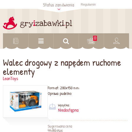
Status zamówienia
Regulamin
Sprawdź status
zamówienia
Sprawdź
0
Walec drogowy z napędem ruchome
elementy
LeanToys
Format:
280x150 mm
Oprawa:
pudełko
Wysyłka:
Niedostępna
Sugerowana cena
44,80
PLN