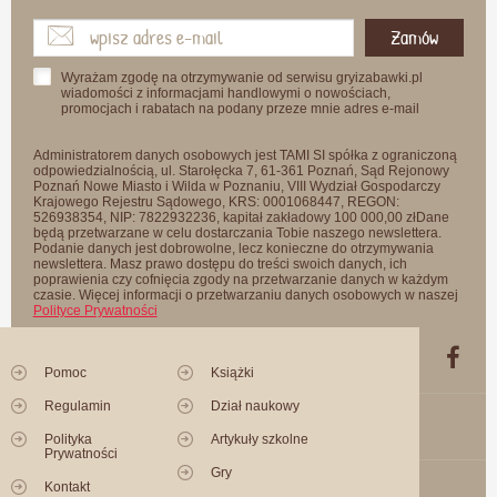
Zamów
Wyrażam zgodę na otrzymywanie od serwisu gryizabawki.pl
wiadomości z informacjami handlowymi o nowościach,
promocjach i rabatach na podany przeze mnie adres e-mail
Administratorem danych osobowych jest TAMI SI spółka z ograniczoną
odpowiedzialnością, ul. Starołęcka 7, 61-361 Poznań, Sąd Rejonowy
Poznań Nowe Miasto i Wilda w Poznaniu, VIII Wydział Gospodarczy
Krajowego Rejestru Sądowego, KRS: 0001068447, REGON:
526938354, NIP: 7822932236, kapitał zakładowy 100 000,00 złDane
będą przetwarzane w celu dostarczania Tobie naszego newslettera.
Podanie danych jest dobrowolne, lecz konieczne do otrzymywania
newslettera. Masz prawo dostępu do treści swoich danych, ich
poprawienia czy cofnięcia zgody na przetwarzanie danych w każdym
czasie. Więcej informacji o przetwarzaniu danych osobowych w naszej
Polityce Prywatności
Pomoc
Książki
Regulamin
Dział naukowy
Polityka
Artykuły szkolne
Prywatności
Gry
Kontakt