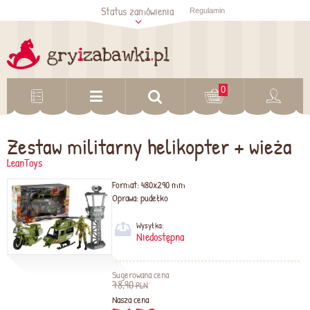
Status zamówienia
Regulamin
Sprawdź status
zamówienia
Sprawdź
0
Zestaw militarny helikopter + wieża
LeanToys
Format:
480x290 mm
Oprawa:
pudełko
Wysyłka:
Niedostępna
Sugerowana cena
78,90
PLN
Nasza cena