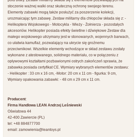
polu bitwy. Zestaw militarny składa się z elementów pozwalających na
stoczenie ważnej walki oraz skuteczną ochronę swojego terenu.
Elementy zabawki mogą także posłużyć za poszerzenie kolekcji,
urozmaicając tym zabawę. Zestaw militarny dla chłopców składa się z: -
Helikoptera Wojskowego - Motocykla - Wieży - Żołnierza - pozostałych
akcesoriów. Helikopter posiada efekty świetlne i dźwiękowe Zestaw dla
małego wojskowego utrzymany jest w stonowanych, wojennych barwach,
co ułatwia kamuflaż, pozwalający na ukrycie się groźnemu
przeciwnikowi. Wszelkie elementy wchodzące w skład zestawu zostały
wykonane z atestowanego, solidnego materiału, co w połączeniu z
opływowymi kształtami pozbawionymi ostrych zakończeń sprawia, że
zabawka posiada certyfikat CE. Wymiary wybranych elementów zestawu:
- Helikopter : 33 cm x 16 cm, -Motor: 20 cm x 11 cm - figurka: 9 cm,
Wymiary opakowania zabawki: - 48 cm x 29 cm x 11 cm.
Producent
:
Firma Handlowa LEAN Andrzej Leśniewski
Oświatowa 44
42-400 Zawiercie (PL)
tel: +48 884877700
email:
zamowienia@leantoys.pl