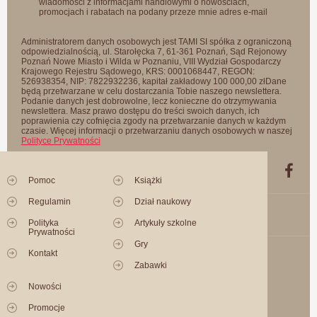
wiadomości z informacjami handlowymi o nowościach,
promocjach i rabatach na podany przeze mnie adres e-mail
Administratorem danych osobowych jest TAMI SI spółka z ograniczoną
odpowiedzialnością, ul. Starołęcka 7, 61-361 Poznań, Sąd Rejonowy
Poznań Nowe Miasto i Wilda w Poznaniu, VIII Wydział Gospodarczy
Krajowego Rejestru Sądowego, KRS: 0001068447, REGON:
526938354, NIP: 7822932236, kapitał zakładowy 100 000,00 złDane
będą przetwarzane w celu dostarczania Tobie naszego newslettera.
Podanie danych jest dobrowolne, lecz konieczne do otrzymywania
newslettera. Masz prawo dostępu do treści swoich danych, ich
poprawienia czy cofnięcia zgody na przetwarzanie danych w każdym
czasie. Więcej informacji o przetwarzaniu danych osobowych w naszej
Polityce Prywatności
Pomoc
Książki
Regulamin
Dział naukowy
Polityka
Artykuły szkolne
Prywatności
Gry
Kontakt
Zabawki
Nowości
Promocje