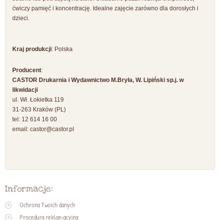
ćwiczy pamięć i koncentrację. Idealne zajęcie zarówno dla dorosłych i
dzieci.
Kraj produkcji
: Polska
Producent
:
CASTOR Drukarnia i Wydawnictwo M.Bryła, W. Lipiński sp.j. w
likwidacji
ul. Wł. Łokietka 119
31-263 Kraków (PL)
tel: 12 614 16 00
email:
castor@castor.pl
Informacje:
Ochrona Twoich danych
Procedura reklamacyjna