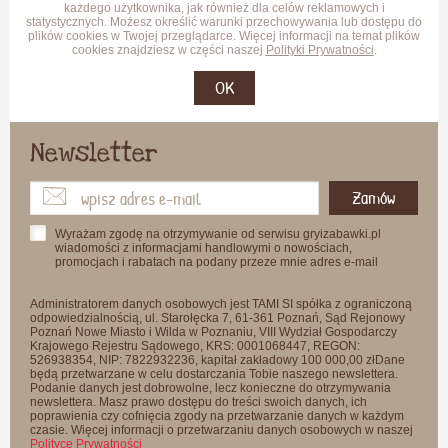
każdego użytkownika, jak również dla celów reklamowych i
statystycznych. Możesz określić warunki przechowywania lub dostępu do
plików cookies w Twojej przeglądarce. Więcej informacji na temat plików
cookies znajdziesz w części naszej
Polityki Prywatności
.
OK
Newsletter
Zamów
Wyrażam zgodę na otrzymywanie od serwisu gryizabawki.pl
wiadomości z informacjami handlowymi o nowościach,
promocjach i rabatach na podany przeze mnie adres e-mail
Administratorem danych osobowych jest TAMI SI spółka z ograniczoną
odpowiedzialnością, ul. Starołęcka 7, 61-361 Poznań, Sąd Rejonowy
Poznań Nowe Miasto i Wilda w Poznaniu, VIII Wydział Gospodarczy
Krajowego Rejestru Sądowego, KRS: 0001068447, REGON:
526938354, NIP: 7822932236, kapitał zakładowy 100 000,00 złDane
będą przetwarzane w celu dostarczania Tobie naszego newslettera.
Podanie danych jest dobrowolne, lecz konieczne do otrzymywania
newslettera. Masz prawo dostępu do treści swoich danych, ich
poprawienia czy cofnięcia zgody na przetwarzanie danych w każdym
czasie. Więcej informacji o przetwarzaniu danych osobowych w naszej
Polityce Prywatności