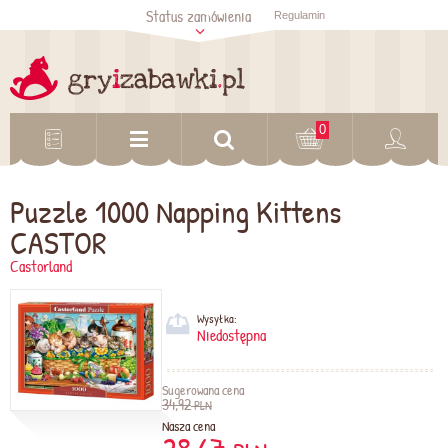
Status zamówienia
Regulamin
Sprawdź status
zamówienia
Sprawdź
0
Puzzle 1000 Napping Kittens
CASTOR
Castorland
Wysyłka:
Niedostępna
Sugerowana cena
34,92
PLN
Nasza cena