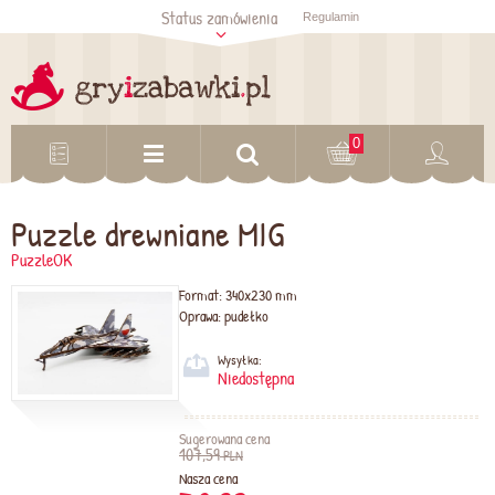
Status zamówienia
Regulamin
Sprawdź status
zamówienia
Sprawdź
0
Puzzle drewniane MIG
PuzzleOK
Format:
340x230 mm
Oprawa:
pudełko
Wysyłka:
Niedostępna
Sugerowana cena
107,59
PLN
Nasza cena