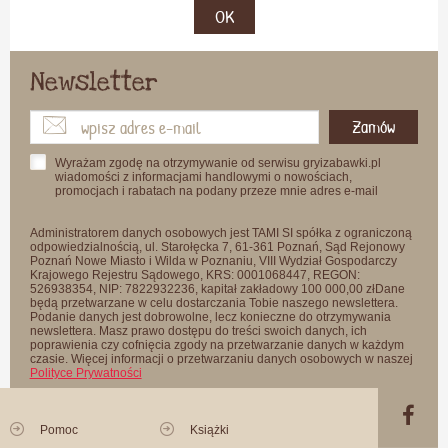
OK
Newsletter
Zamów
Wyrażam zgodę na otrzymywanie od serwisu gryizabawki.pl
wiadomości z informacjami handlowymi o nowościach,
promocjach i rabatach na podany przeze mnie adres e-mail
Administratorem danych osobowych jest TAMI SI spółka z ograniczoną
odpowiedzialnością, ul. Starołęcka 7, 61-361 Poznań, Sąd Rejonowy
Poznań Nowe Miasto i Wilda w Poznaniu, VIII Wydział Gospodarczy
Krajowego Rejestru Sądowego, KRS: 0001068447, REGON:
526938354, NIP: 7822932236, kapitał zakładowy 100 000,00 złDane
będą przetwarzane w celu dostarczania Tobie naszego newslettera.
Podanie danych jest dobrowolne, lecz konieczne do otrzymywania
newslettera. Masz prawo dostępu do treści swoich danych, ich
poprawienia czy cofnięcia zgody na przetwarzanie danych w każdym
czasie. Więcej informacji o przetwarzaniu danych osobowych w naszej
Polityce Prywatności
Pomoc
Książki