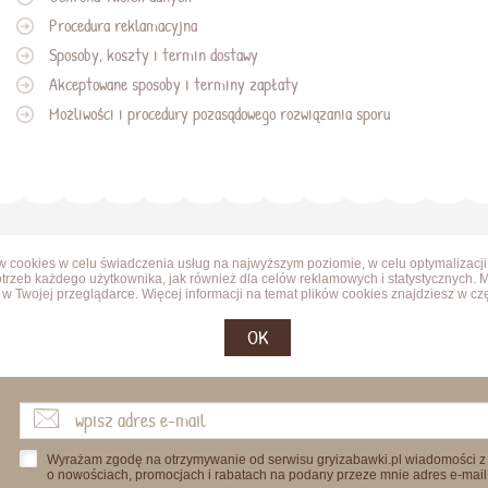
Procedura reklamacyjna
Sposoby, koszty i termin dostawy
Akceptowane sposoby i terminy zapłaty
Możliwości i procedury pozasądowego rozwiązania sporu
ów cookies w celu świadczenia usług na najwyższym poziomie, w celu optymalizacji
trzeb każdego użytkownika, jak również dla celów reklamowych i statystycznych. 
w Twojej przeglądarce. Więcej informacji na temat plików cookies znajdziesz w cz
OK
Wyrażam zgodę na otrzymywanie od serwisu gryizabawki.pl wiadomości z
o nowościach, promocjach i rabatach na podany przeze mnie adres e-mail