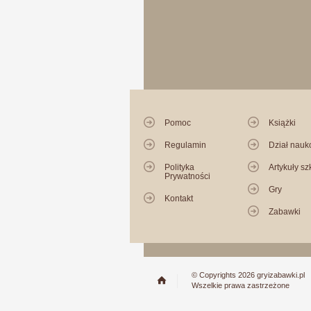
Pomoc
Książki
Regulamin
Dział nau
Polityka
Artykuły sz
Prywatności
Gry
Kontakt
Zabawki
© Copyrights 2026 gryizabawki.pl
Wszelkie prawa zastrzeżone