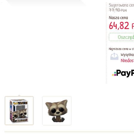
Sugerowana ce
77,90
PLN
Nasza cena
64,82
Oszczę
Najniższa cena w ci
Wysyłka
Niedos