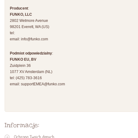
Producent
:
FUNKO, LLC
2802 Wetmore Avenue
98201 Everett, WA (US)
tel:
email:
info@funko.com
Podmiot odpowiedzialny
:
FUNKO EU, BV
Zuidplein 36
1077 XV Amsterdam (NL)
tel: (425) 783-3616
email:
supportEMEA@funko.com
Informacje:
Ochrona Twoich danych