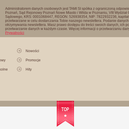
Administratorem danych osobowych jest TAMI SI spółka z ograniczoną odpowied
Poznań, Sąd Rejonowy Poznań Nowe Miasto i Wilda w Poznaniu, VIII Wydział
Sądowego, KRS: 0001068447, REGON: 526938354, NIP: 7822932236, kapitał
przetwarzane w celu dostarczania Tobie naszego newslettera. Podanie danych 
otrzymywania newslettera. Masz prawo dostępu do treści swoich danych, ich p
przetwarzanie danych w każdym czasie. Więcej informacji o przetwarzaniu d
Prywatności
Nowości
kowy
Promocje
kolne
Hity