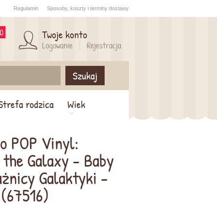
Regulamin
Sposoby,
koszty i
terminy dostawy
0
Twoje konto
Logowanie
Rejestracja
Szukaj
Strefa rodzica
Wiek
ko POP Vinyl:
 the Galaxy - Baby
żnicy Galaktyki -
 (67516)