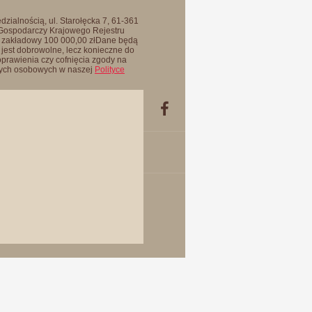
zialnością, ul. Starołęcka 7, 61-361
 Gospodarczy Krajowego Rejestru
 zakładowy 100 000,00 złDane będą
jest dobrowolne, lecz konieczne do
oprawienia czy cofnięcia zgody na
anych osobowych w naszej
Polityce