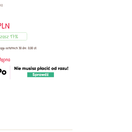
na
PLN
dzasz 17%
ągu ostatnich 30 dni: 0,00 zł
:
tępna