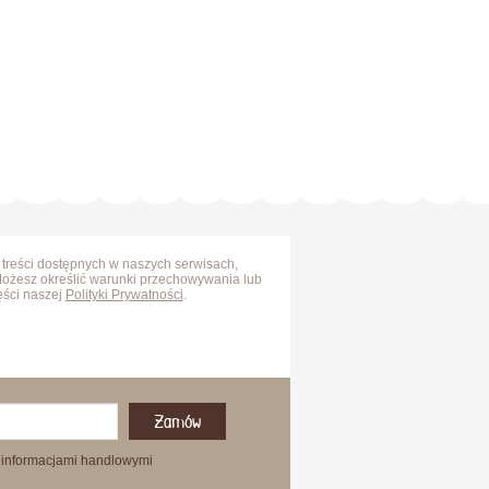
 treści dostępnych w naszych serwisach,
Możesz określić warunki przechowywania lub
ęści naszej
Polityki Prywatności
.
Zamów
 informacjami handlowymi