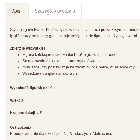
Opis
Szczegóły produktu
Słynne figurki Funko Pop! stały się w ostatnich latach prawdziwym fenomen
tytuł filmowy, serial czy gra inspiruje kolejną serię figurek z dużymi głowami.
Zbierz je wszystkie!
Figurki kolekcjonerskie Funko Pop! to gratka dla fanów.
Są naprawdę efektowne i poruszają główkami.
Nieważne, czy postawisz je na twoim biurku, półce, w łazience czy 
Wszędzie wyglądają znakomicie.
Wysokość figurki:
ok 10cm.
Wiek:
3+
Kraj produkcji
: US
Ostrzeżenia
:
Nieodpowiednie dla dzieci poniżej 3. roku życia. Małe części.