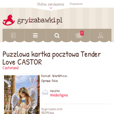
Status zamówienia
Regulamin
Sprawdź status
zamówienia
Sprawdź
0
Puzzlowa kartka pocztowa Tender
Love CASTOR
Castorland
Format:
164x109 mm
Oprawa:
folia
Wysyłka:
Niedostępna
Sugerowana cena
10,59
PLN