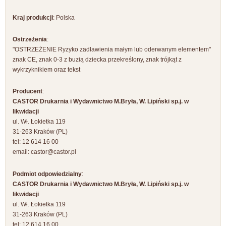
Kraj produkcji
: Polska
Ostrzeżenia
:
"OSTRZEŻENIE Ryzyko zadławienia małym lub oderwanym elementem"
znak CE, znak 0-3 z buzią dziecka przekreślony, znak trójkąt z
wykrzyknikiem oraz tekst
Producent
:
CASTOR Drukarnia i Wydawnictwo M.Bryła, W. Lipiński sp.j. w
likwidacji
ul. Wł. Łokietka 119
31-263 Kraków (PL)
tel: 12 614 16 00
email:
castor@castor.pl
Podmiot odpowiedzialny
:
CASTOR Drukarnia i Wydawnictwo M.Bryła, W. Lipiński sp.j. w
likwidacji
ul. Wł. Łokietka 119
31-263 Kraków (PL)
tel: 12 614 16 00