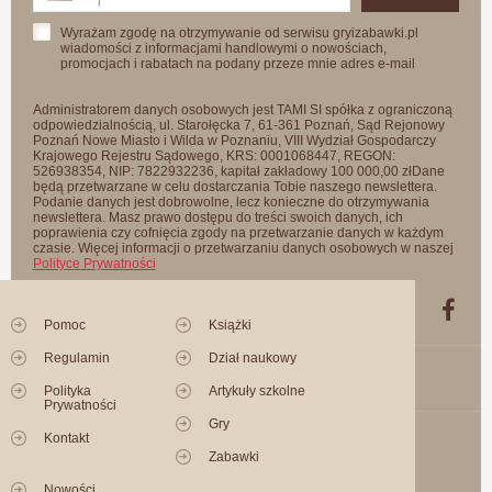
Wyrażam zgodę na otrzymywanie od serwisu gryizabawki.pl
wiadomości z informacjami handlowymi o nowościach,
promocjach i rabatach na podany przeze mnie adres e-mail
Administratorem danych osobowych jest TAMI SI spółka z ograniczoną
odpowiedzialnością, ul. Starołęcka 7, 61-361 Poznań, Sąd Rejonowy
Poznań Nowe Miasto i Wilda w Poznaniu, VIII Wydział Gospodarczy
Krajowego Rejestru Sądowego, KRS: 0001068447, REGON:
526938354, NIP: 7822932236, kapitał zakładowy 100 000,00 złDane
będą przetwarzane w celu dostarczania Tobie naszego newslettera.
Podanie danych jest dobrowolne, lecz konieczne do otrzymywania
newslettera. Masz prawo dostępu do treści swoich danych, ich
poprawienia czy cofnięcia zgody na przetwarzanie danych w każdym
czasie. Więcej informacji o przetwarzaniu danych osobowych w naszej
Polityce Prywatności
Pomoc
Książki
Regulamin
Dział naukowy
Polityka
Artykuły szkolne
Prywatności
Gry
Kontakt
Zabawki
Nowości