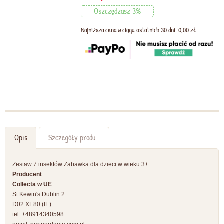
Oszczędzasz 3%
Najniższa cena w ciągu ostatnich 30 dni: 0,00 zł
Opis
Szczegóły produktu
Zestaw 7 insektów Zabawka dla dzieci w wieku 3+
Producent
:
Collecta w UE
St.Kewin's Dublin 2
D02 XE80 (IE)
tel: +48914340598