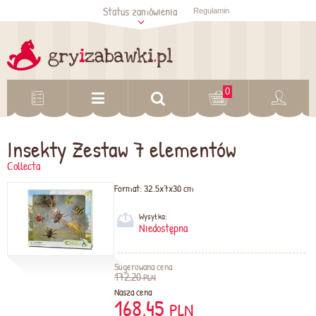
Status zamówienia
Regulamin
Sprawdź status
zamówienia
Sprawdź
0
Insekty Zestaw 7 elementów
Collecta
Format:
32.5x7x30 cm
Wysyłka:
Niedostępna
Sugerowana cena
172,20
PLN
Nasza cena
168,45
PLN