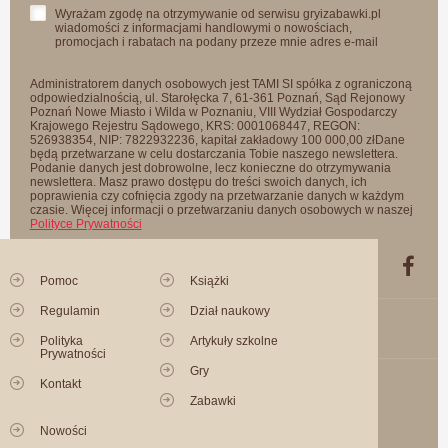
Wyrażam zgodę na otrzymywanie od serwisu gryizabawki.pl
wiadomości z informacjami handlowymi o nowościach,
promocjach i rabatach na podany przeze mnie adres e-mail
Administratorem danych osobowych jest TAMI SI spółka z ograniczoną
odpowiedzialnością, ul. Starołęcka 7, 61-361 Poznań, Sąd Rejonowy
Poznań Nowe Miasto i Wilda w Poznaniu, VIII Wydział Gospodarczy
Krajowego Rejestru Sądowego, KRS: 0001068447, REGON:
526938354, NIP: 7822932236, kapitał zakładowy 100 000,00 złDane
będą przetwarzane w celu dostarczania Tobie naszego newslettera.
Podanie danych jest dobrowolne, lecz konieczne do otrzymywania
newslettera. Masz prawo dostępu do treści swoich danych, ich
poprawienia czy cofnięcia zgody na przetwarzanie danych w każdym
czasie. Więcej informacji o przetwarzaniu danych osobowych w naszej
Polityce Prywatności
Pomoc
Książki
Regulamin
Dział naukowy
Polityka
Artykuły szkolne
Prywatności
Gry
Kontakt
Zabawki
Nowości