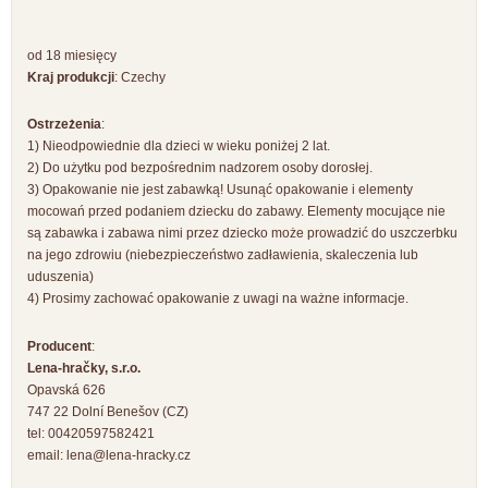
od 18 miesięcy
Kraj produkcji
: Czechy
Ostrzeżenia
:
1) Nieodpowiednie dla dzieci w wieku poniżej 2 lat.
2) Do użytku pod bezpośrednim nadzorem osoby dorosłej.
3) Opakowanie nie jest zabawką! Usunąć opakowanie i elementy
mocowań przed podaniem dziecku do zabawy. Elementy mocujące nie
są zabawka i zabawa nimi przez dziecko może prowadzić do uszczerbku
na jego zdrowiu (niebezpieczeństwo zadławienia, skaleczenia lub
uduszenia)
4) Prosimy zachować opakowanie z uwagi na ważne informacje.
Producent
:
Lena-hračky, s.r.o.
Opavská 626
747 22 Dolní Benešov (CZ)
tel: 00420597582421
email:
lena@lena-hracky.cz