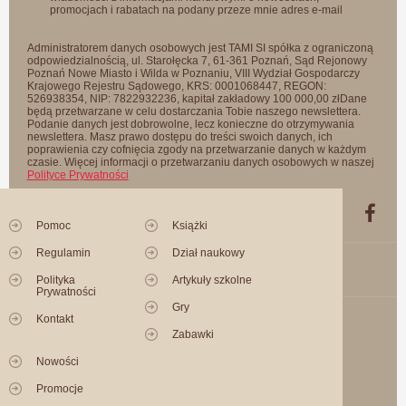
promocjach i rabatach na podany przeze mnie adres e-mail
Administratorem danych osobowych jest TAMI SI spółka z ograniczoną
odpowiedzialnością, ul. Starołęcka 7, 61-361 Poznań, Sąd Rejonowy
Poznań Nowe Miasto i Wilda w Poznaniu, VIII Wydział Gospodarczy
Krajowego Rejestru Sądowego, KRS: 0001068447, REGON:
526938354, NIP: 7822932236, kapitał zakładowy 100 000,00 złDane
będą przetwarzane w celu dostarczania Tobie naszego newslettera.
Podanie danych jest dobrowolne, lecz konieczne do otrzymywania
newslettera. Masz prawo dostępu do treści swoich danych, ich
poprawienia czy cofnięcia zgody na przetwarzanie danych w każdym
czasie. Więcej informacji o przetwarzaniu danych osobowych w naszej
Polityce Prywatności
Pomoc
Książki
Regulamin
Dział naukowy
Polityka
Artykuły szkolne
Prywatności
Gry
Kontakt
Zabawki
Nowości
Promocje