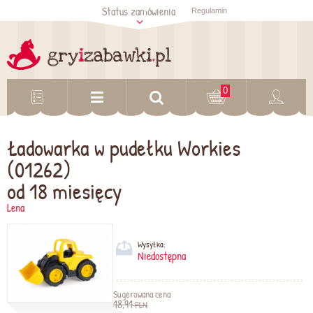
Status zamówienia
Regulamin
Sprawdź status
zamówienia
Sprawdź
0
Ładowarka w pudełku Workies
(01262)
od 18 miesięcy
Lena
Wysyłka:
Niedostępna
Sugerowana cena
18,91
PLN