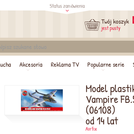
Status zamówienia
tus
Sprawdź
Twój koszyk
jest pusty
lucha
Akcesoria
Reklama TV
Popularne serie
Model plasti
Vampire FB.
(06108)
od 14 lat
Airfix