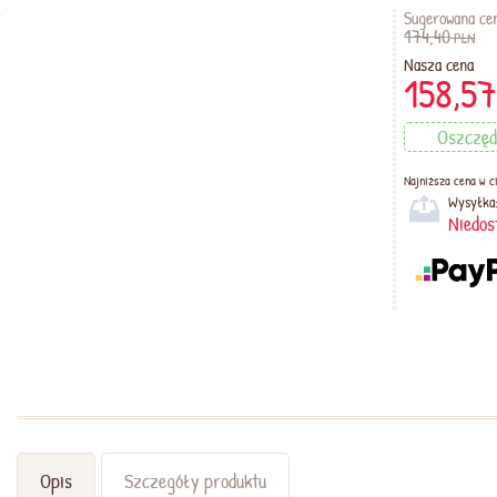
Sugerowana ce
174,40
PLN
Nasza cena
158,5
Oszczęd
Najniższa cena w ci
Wysyłka
Niedos
Opis
Szczegóły produktu