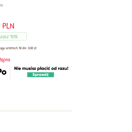
na
7
PLN
zasz 10%
ągu ostatnich 30 dni: 0,00 zł
:
tępna