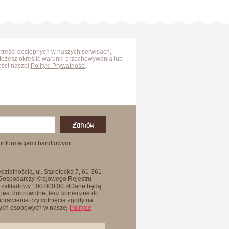
 treści dostępnych w naszych serwisach,
Możesz określić warunki przechowywania lub
ęści naszej
Polityki Prywatności
.
Zamów
 informacjami handlowymi
zialnością, ul. Starołęcka 7, 61-361
 Gospodarczy Krajowego Rejestru
 zakładowy 100 000,00 złDane będą
jest dobrowolne, lecz konieczne do
oprawienia czy cofnięcia zgody na
anych osobowych w naszej
Polityce