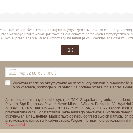
ów cookies w celu świadczenia usług na najwyższym poziomie, w celu optymalizacji
trzeb każdego użytkownika, jak również dla celów reklamowych i statystycznych. 
w Twojej przeglądarce. Więcej informacji na temat plików cookies znajdziesz w cz
OK
Wyrażam zgodę na otrzymywanie od serwisu gryizabawki.pl wiadomości z
o nowościach, promocjach i rabatach na podany przeze mnie adres e-mail
Administratorem danych osobowych jest TAMI SI spółka z ograniczoną odpowied
Poznań, Sąd Rejonowy Poznań Nowe Miasto i Wilda w Poznaniu, VIII Wydział
Sądowego, KRS: 0001068447, REGON: 526938354, NIP: 7822932236, kapitał
przetwarzane w celu dostarczania Tobie naszego newslettera. Podanie danych 
otrzymywania newslettera. Masz prawo dostępu do treści swoich danych, ich p
przetwarzanie danych w każdym czasie. Więcej informacji o przetwarzaniu d
Prywatności