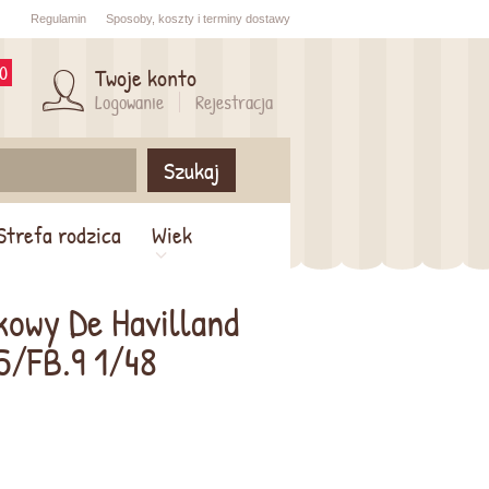
Regulamin
Sposoby,
koszty i
terminy dostawy
0
Twoje konto
Logowanie
Rejestracja
Szukaj
Strefa rodzica
Wiek
kowy De Havilland
5/FB.9 1/48