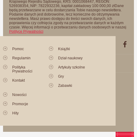
Krajowego Rejestru Sądowego, KRS: 0001068447, REGON:
526938354, NIP: 7822932236, kapitał zakładowy 100 000,00 złDane
będą przetwarzane w celu dostarczania Tobie naszego newslettera.
Podanie danych jest dobrowolne, lecz konieczne do otrzymywania
newslettera. Masz prawo dostępu do treści swoich danych, ich
poprawienia czy cofnięcia zgody na przetwarzanie danych w każdym
czasie. Więcej informacji o przetwarzaniu danych osobowych w naszej
Polityce Prywatności
Pomoc
Książki
Regulamin
Dział naukowy
Polityka
Artykuły szkolne
Prywatności
Gry
Kontakt
Zabawki
Nowości
Promocje
Hity