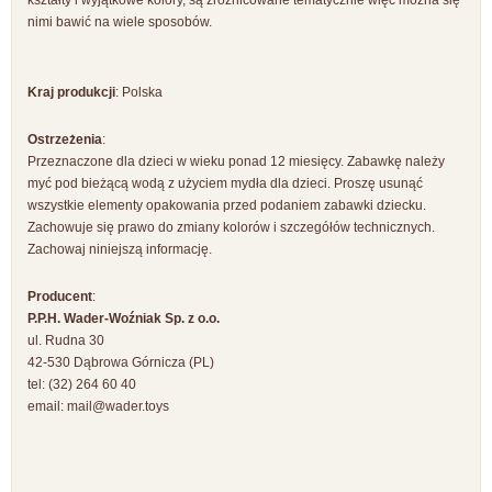
kształty i wyjątkowe kolory, są zróżnicowane tematycznie więc można się
nimi bawić na wiele sposobów.
Kraj produkcji
: Polska
Ostrzeżenia
:
Przeznaczone dla dzieci w wieku ponad 12 miesięcy. Zabawkę należy
myć pod bieżącą wodą z użyciem mydła dla dzieci. Proszę usunąć
wszystkie elementy opakowania przed podaniem zabawki dziecku.
Zachowuje się prawo do zmiany kolorów i szczegółów technicznych.
Zachowaj niniejszą informację.
Producent
:
P.P.H. Wader-Woźniak Sp. z o.o.
ul. Rudna 30
42-530 Dąbrowa Górnicza (PL)
tel: (32) 264 60 40
email:
mail@wader.toys