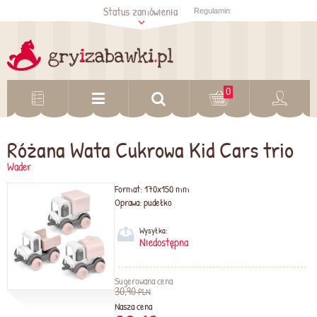
Status zamówienia
Regulamin
Sprawdź status
zamówienia
Sprawdź
0
Różana Wata Cukrowa Kid Cars trio
Wader
Format:
170x150 mm
Oprawa:
pudełko
Wysyłka:
Niedostępna
Sugerowana cena
30,90
PLN
Nasza cena