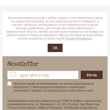
Strona internetowa korzysta z plików cookies w celu świadczenia usług
na najwyższym poziomie, w celu optymalizacji treści dostępnych w
naszych serwisach, dostosowania ich do indywidualnych potrzeb
każdego użytkownika, jak również dla celów reklamowych i
statystycznych. Możesz określić warunki przechowywania lub dostępu do
plików cookies w Twojej przeglądarce. Więcej informacji na temat plików
cookies znajdziesz w części naszej
Polityki Prywatności
.
OK
Newsletter
Zamów
Wyrażam zgodę na otrzymywanie od serwisu gryizabawki.pl
wiadomości z informacjami handlowymi o nowościach,
promocjach i rabatach na podany przeze mnie adres e-mail
Administratorem danych osobowych jest TAMI SI spółka z ograniczoną
odpowiedzialnością, ul. Starołęcka 7, 61-361 Poznań, Sąd Rejonowy
Poznań Nowe Miasto i Wilda w Poznaniu, VIII Wydział Gospodarczy