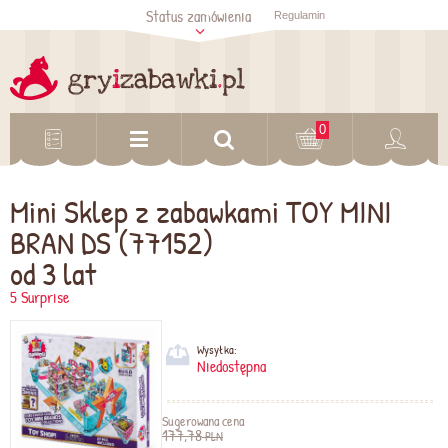
Status zamówienia
Regulamin
Sprawdź status
zamówienia
Sprawdź
0
Mini Sklep z zabawkami TOY MINI
BRAN DS (77152)
od 3 lat
5 Surprise
Wysyłka:
Niedostępna
Sugerowana cena
177,78
PLN