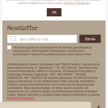
cookies znajdziesz w części naszej
Polityki Prywatności
.
OK
Newsletter
Zamów
Wyrażam zgodę na otrzymywanie od serwisu gryizabawki.pl
wiadomości z informacjami handlowymi o nowościach,
promocjach i rabatach na podany przeze mnie adres e-mail
Administratorem danych osobowych jest TAMI SI spółka z ograniczoną
odpowiedzialnością, ul. Starołęcka 7, 61-361 Poznań, Sąd Rejonowy
Poznań Nowe Miasto i Wilda w Poznaniu, VIII Wydział Gospodarczy
Krajowego Rejestru Sądowego, KRS: 0001068447, REGON:
526938354, NIP: 7822932236, kapitał zakładowy 100 000,00 złDane
będą przetwarzane w celu dostarczania Tobie naszego newslettera.
Podanie danych jest dobrowolne, lecz konieczne do otrzymywania
newslettera. Masz prawo dostępu do treści swoich danych, ich
poprawienia czy cofnięcia zgody na przetwarzanie danych w każdym
czasie. Więcej informacji o przetwarzaniu danych osobowych w naszej
Polityce Prywatności