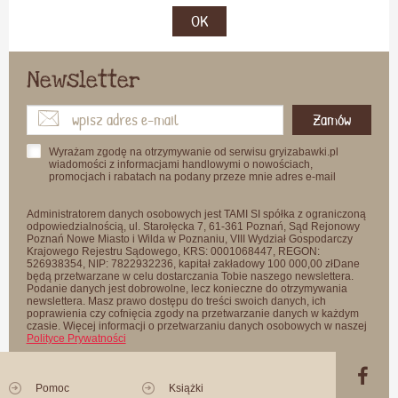
OK
Newsletter
Zamów
Wyrażam zgodę na otrzymywanie od serwisu gryizabawki.pl
wiadomości z informacjami handlowymi o nowościach,
promocjach i rabatach na podany przeze mnie adres e-mail
Administratorem danych osobowych jest TAMI SI spółka z ograniczoną
odpowiedzialnością, ul. Starołęcka 7, 61-361 Poznań, Sąd Rejonowy
Poznań Nowe Miasto i Wilda w Poznaniu, VIII Wydział Gospodarczy
Krajowego Rejestru Sądowego, KRS: 0001068447, REGON:
526938354, NIP: 7822932236, kapitał zakładowy 100 000,00 złDane
będą przetwarzane w celu dostarczania Tobie naszego newslettera.
Podanie danych jest dobrowolne, lecz konieczne do otrzymywania
newslettera. Masz prawo dostępu do treści swoich danych, ich
poprawienia czy cofnięcia zgody na przetwarzanie danych w każdym
czasie. Więcej informacji o przetwarzaniu danych osobowych w naszej
Polityce Prywatności
Pomoc
Książki