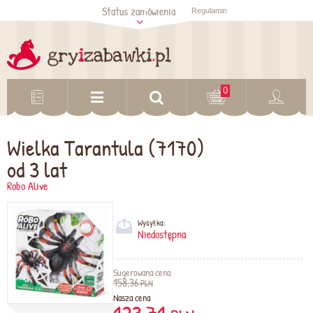
Status zamówienia
Regulamin
Sprawdź status
zamówienia
Sprawdź
0
Wielka Tarantula (7170)
od 3 lat
Robo Alive
Wysyłka:
Niedostępna
Sugerowana cena
158,36
PLN
Nasza cena