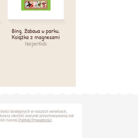
Bing. Zabawa w parku.
Winylowa piłka 23 cm
Książka z magnesami
Dżungla
HarperKids
Simba
 treści dostępnych w naszych serwisach,
Możesz określić warunki przechowywania lub
ęści naszej
Polityki Prywatności
.