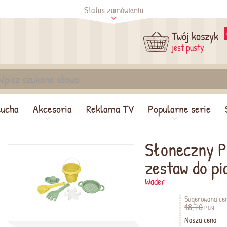
Status zamówienia
tus
Sprawdź
Twój koszyk
jest pusty
lucha
Akcesoria
Reklama TV
Popularne serie
Słoneczny 
zestaw do pi
Wader
Sugerowana ce
18,70
PLN
Nasza cena