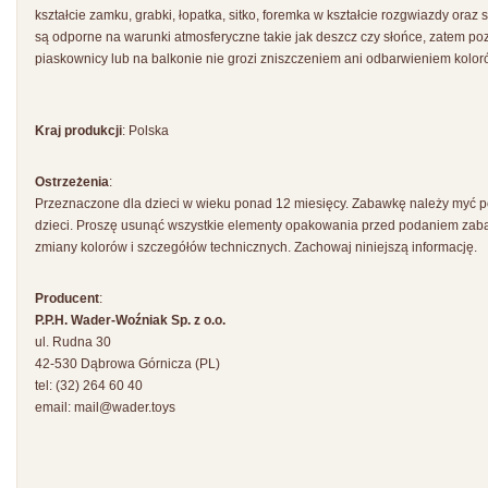
kształcie zamku, grabki, łopatka, sitko, foremka w kształcie rozgwiazdy oraz
są odporne na warunki atmosferyczne takie jak deszcz czy słońce, zatem p
piaskownicy lub na balkonie nie grozi zniszczeniem ani odbarwieniem kolor
Kraj produkcji
: Polska
Ostrzeżenia
:
Przeznaczone dla dzieci w wieku ponad 12 miesięcy. Zabawkę należy myć p
dzieci. Proszę usunąć wszystkie elementy opakowania przed podaniem zaba
zmiany kolorów i szczegółów technicznych. Zachowaj niniejszą informację.
Producent
:
P.P.H. Wader-Woźniak Sp. z o.o.
ul. Rudna 30
42-530 Dąbrowa Górnicza (PL)
tel: (32) 264 60 40
email:
mail@wader.toys