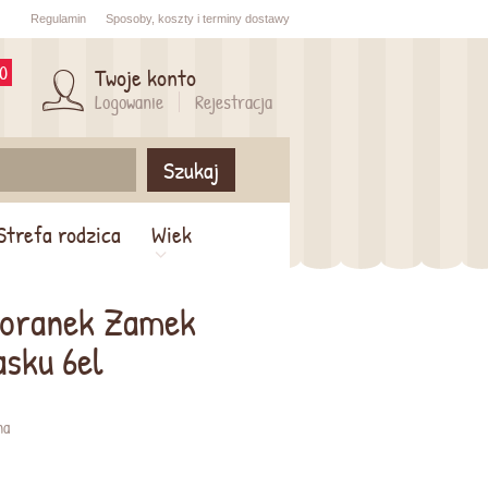
Regulamin
Sposoby,
koszty i
terminy dostawy
0
Twoje konto
Logowanie
Rejestracja
Szukaj
Strefa rodzica
Wiek
Poranek Zamek
asku 6el
na