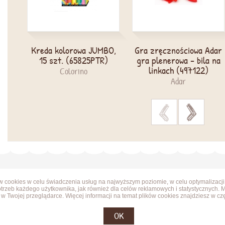
Kreda kolorowa JUMBO,
Gra zręcznościowa Adar
15 szt. (65825PTR)
gra plenerowa - bila na
linkach (497122)
Colorino
Adar
>
>
ów cookies w celu świadczenia usług na najwyższym poziomie, w celu optymalizacji
trzeb każdego użytkownika, jak również dla celów reklamowych i statystycznych. 
w Twojej przeglądarce. Więcej informacji na temat plików cookies znajdziesz w cz
OK