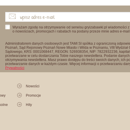
Wyrażam zgodę na otrzymywanie od serwisu gryizabawki.pl wiadomości z
o nowościach, promocjach i rabatach na podany przeze mnie adres e-mail
Administratorem danych osobowych jest TAMI SI spółka z ograniczoną odpowied
Poznań, Sąd Rejonowy Poznań Nowe Miasto i Wilda w Poznaniu, VIII Wydział
Sądowego, KRS: 0001068447, REGON: 526938354, NIP: 7822932236, kapitał
przetwarzane w celu dostarczania Tobie naszego newslettera. Podanie danych 
otrzymywania newslettera. Masz prawo dostępu do treści swoich danych, ich p
przetwarzanie danych w każdym czasie. Więcej informacji o przetwarzaniu d
Prywatności
Nowości
kowy
Promocje
kolne
Hity