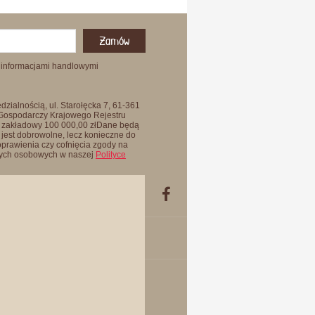
Zamów
 informacjami handlowymi
zialnością, ul. Starołęcka 7, 61-361
 Gospodarczy Krajowego Rejestru
 zakładowy 100 000,00 złDane będą
jest dobrowolne, lecz konieczne do
oprawienia czy cofnięcia zgody na
anych osobowych w naszej
Polityce