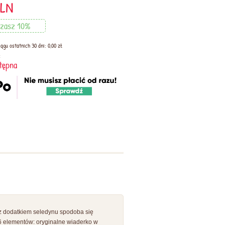
LN
zasz 10%
ągu ostatnich 30 dni: 0,00 zł
:
tępna
m z dodatkiem seledynu spodoba się
6 elementów: oryginalne wiaderko w