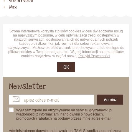
Strefa rodzica
Wiek
Strona internetowa korzysta z plików cookies w celu świadczenia usług
na najwyższym poziomie, w celu optymalizacji treści dostępnych w
naszych serwisach, dostosowania ich do indywidualnych potrzeb
każdego użytkownika, jak również dla celów reklamowych i
statystycznych. Możesz określić warunki przechowywania lub dostępu do
plików cookies w Twojej przeglądarce. Więcej informacji na temat plików
cookies znajdziesz w części naszej
Polityki Prywatności
.
OK
Newsletter
Zamów
Wyrażam zgodę na otrzymywanie od serwisu gryizabawki.pl
wiadomości z informacjami handlowymi o nowościach,
promocjach i rabatach na podany przeze mnie adres e-mail
Administratorem danych osobowych jest TAMI SI spółka z ograniczoną