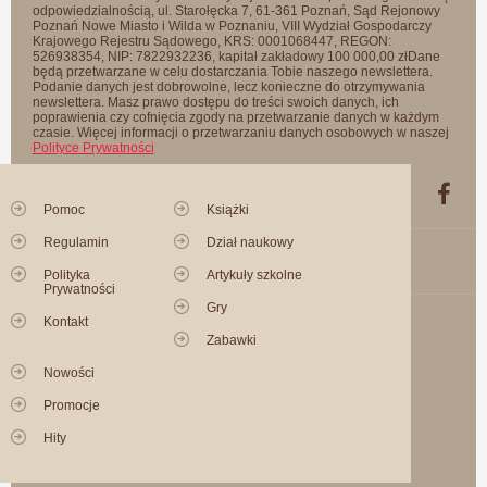
odpowiedzialnością, ul. Starołęcka 7, 61-361 Poznań, Sąd Rejonowy
Poznań Nowe Miasto i Wilda w Poznaniu, VIII Wydział Gospodarczy
Krajowego Rejestru Sądowego, KRS: 0001068447, REGON:
526938354, NIP: 7822932236, kapitał zakładowy 100 000,00 złDane
będą przetwarzane w celu dostarczania Tobie naszego newslettera.
Podanie danych jest dobrowolne, lecz konieczne do otrzymywania
newslettera. Masz prawo dostępu do treści swoich danych, ich
poprawienia czy cofnięcia zgody na przetwarzanie danych w każdym
czasie. Więcej informacji o przetwarzaniu danych osobowych w naszej
Polityce Prywatności
Pomoc
Książki
Regulamin
Dział naukowy
Polityka
Artykuły szkolne
Prywatności
Gry
Kontakt
Zabawki
Nowości
Promocje
Hity