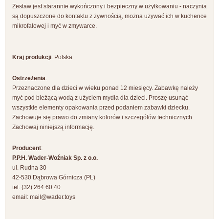
Zestaw jest starannie wykończony i bezpieczny w użytkowaniu - naczynia
są dopuszczone do kontaktu z żywnością, można używać ich w kuchence
mikrofalowej i myć w zmywarce.
Kraj produkcji
: Polska
Ostrzeżenia
:
Przeznaczone dla dzieci w wieku ponad 12 miesięcy. Zabawkę należy
myć pod bieżącą wodą z użyciem mydła dla dzieci. Proszę usunąć
wszystkie elementy opakowania przed podaniem zabawki dziecku.
Zachowuje się prawo do zmiany kolorów i szczegółów technicznych.
Zachowaj niniejszą informację.
Producent
:
P.P.H. Wader-Woźniak Sp. z o.o.
ul. Rudna 30
42-530 Dąbrowa Górnicza (PL)
tel: (32) 264 60 40
email:
mail@wader.toys