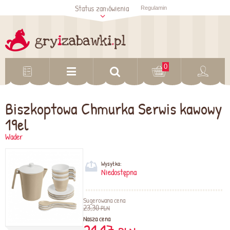
Status zamówienia
Regulamin
Sprawdź status
zamówienia
Sprawdź
0
Biszkoptowa Chmurka Serwis kawowy
19el
Wader
Wysyłka:
Niedostępna
Sugerowana cena
23,30
PLN
Nasza cena