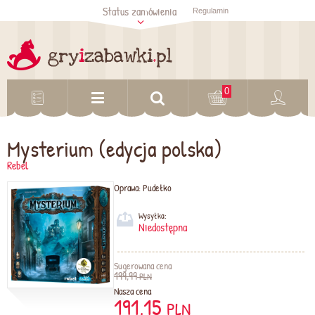
Status zamówienia
Regulamin
Sprawdź status
zamówienia
Sprawdź
0
Mysterium (edycja polska)
Rebel
Oprawa:
Pudełko
Wysyłka:
Niedostępna
Sugerowana cena
199,99
PLN
Nasza cena
191,15
PLN