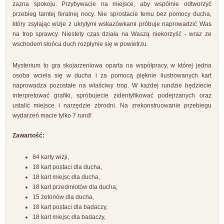
zazna spokoju. Przybywacie na miejsce, aby wspólnie odtworzyć
przebieg tamtej feralnej nocy. Nie sprostacie temu bez pomocy ducha,
który zsyłając wizje z ukrytymi wskazówkami próbuje naprowadzić Was
na trop sprawcy. Niestety czas działa na Waszą niekorzyść - wraz ze
wschodem słońca duch rozpłynie się w powietrzu.
Mysterium to gra skojarzeniowa oparta na współpracy, w której jedna
osoba wciela się w ducha i za pomocą pięknie ilustrowanych kart
naprowadza pozostałe na właściwy trop. W każdej rundzie będziecie
interpretować grafiki, spróbujecie zidentyfikować podejrzanych oraz
ustalić miejsce i narzędzie zbrodni. Na zrekonstruowanie przebiegu
wydarzeń macie tylko 7 rund!
Zawartość:
84 karty wizji,
18 kart postaci dla ducha,
18 kart miejsc dla ducha,
18 kart przedmiotów dla ducha,
15 żetonów dla ducha,
18 kart postaci dla badaczy,
18 kart miejsc dla badaczy,