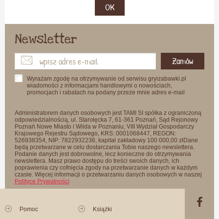
OK
Newsletter
Zamów
Wyrażam zgodę na otrzymywanie od serwisu gryizabawki.pl
wiadomości z informacjami handlowymi o nowościach,
promocjach i rabatach na podany przeze mnie adres e-mail
Administratorem danych osobowych jest TAMI SI spółka z ograniczoną
odpowiedzialnością, ul. Starołęcka 7, 61-361 Poznań, Sąd Rejonowy
Poznań Nowe Miasto i Wilda w Poznaniu, VIII Wydział Gospodarczy
Krajowego Rejestru Sądowego, KRS: 0001068447, REGON:
526938354, NIP: 7822932236, kapitał zakładowy 100 000,00 złDane
będą przetwarzane w celu dostarczania Tobie naszego newslettera.
Podanie danych jest dobrowolne, lecz konieczne do otrzymywania
newslettera. Masz prawo dostępu do treści swoich danych, ich
poprawienia czy cofnięcia zgody na przetwarzanie danych w każdym
czasie. Więcej informacji o przetwarzaniu danych osobowych w naszej
Polityce Prywatności
Pomoc
Książki