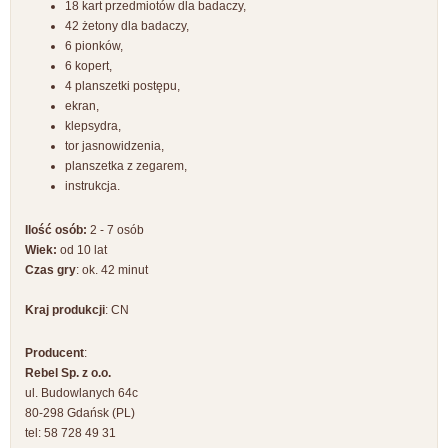
18 kart przedmiotów dla badaczy,
42 żetony dla badaczy,
6 pionków,
6 kopert,
4 planszetki postępu,
ekran,
klepsydra,
tor jasnowidzenia,
planszetka z zegarem,
instrukcja.
Ilość osób:
2 - 7 osób
Wiek:
od 10 lat
Czas gry
: ok. 42 minut
Kraj produkcji
: CN
Producent
:
Rebel Sp. z o.o.
ul. Budowlanych 64c
80-298 Gdańsk (PL)
tel: 58 728 49 31