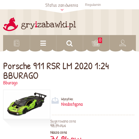
Status zamówienia
Regulamin
Sprawdź status
zamówienia
Sprawdź
0
Porsche 911 RSR LM 2020 1:24
BBURAGO
Bburago
Wysyłka:
Niedostępna
Sugerowana cena
98,34
PLN
Nasza cena