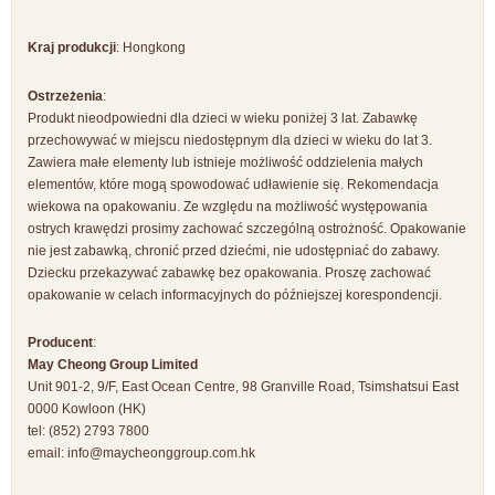
Kraj produkcji
: Hongkong
Ostrzeżenia
:
Produkt nieodpowiedni dla dzieci w wieku poniżej 3 lat. Zabawkę
przechowywać w miejscu niedostępnym dla dzieci w wieku do lat 3.
Zawiera małe elementy lub istnieje możliwość oddzielenia małych
elementów, które mogą spowodować udławienie się. Rekomendacja
wiekowa na opakowaniu. Ze względu na możliwość występowania
ostrych krawędzi prosimy zachować szczególną ostrożność. Opakowanie
nie jest zabawką, chronić przed dziećmi, nie udostępniać do zabawy.
Dziecku przekazywać zabawkę bez opakowania. Proszę zachować
opakowanie w celach informacyjnych do późniejszej korespondencji.
Producent
:
May Cheong Group Limited
Unit 901-2, 9/F, East Ocean Centre, 98 Granville Road, Tsimshatsui East
0000 Kowloon (HK)
tel: (852) 2793 7800
email:
info@maycheonggroup.com.hk