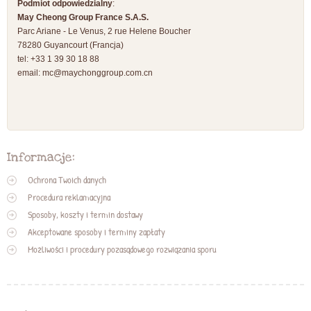
Podmiot odpowiedzialny
:
May Cheong Group France S.A.S.
Parc Ariane - Le Venus, 2 rue Helene Boucher
78280 Guyancourt (Francja)
tel: +33 1 39 30 18 88
email:
mc@maychonggroup.com.cn
Informacje:
Ochrona Twoich danych
Procedura reklamacyjna
Sposoby, koszty i termin dostawy
Akceptowane sposoby i terminy zapłaty
Możliwości i procedury pozasądowego rozwiązania sporu