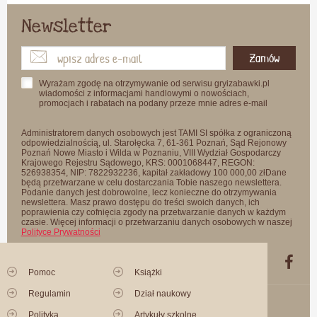
Newsletter
Zamów
Wyrażam zgodę na otrzymywanie od serwisu gryizabawki.pl
wiadomości z informacjami handlowymi o nowościach,
promocjach i rabatach na podany przeze mnie adres e-mail
Administratorem danych osobowych jest TAMI SI spółka z ograniczoną
odpowiedzialnością, ul. Starołęcka 7, 61-361 Poznań, Sąd Rejonowy
Poznań Nowe Miasto i Wilda w Poznaniu, VIII Wydział Gospodarczy
Krajowego Rejestru Sądowego, KRS: 0001068447, REGON:
526938354, NIP: 7822932236, kapitał zakładowy 100 000,00 złDane
będą przetwarzane w celu dostarczania Tobie naszego newslettera.
Podanie danych jest dobrowolne, lecz konieczne do otrzymywania
newslettera. Masz prawo dostępu do treści swoich danych, ich
poprawienia czy cofnięcia zgody na przetwarzanie danych w każdym
czasie. Więcej informacji o przetwarzaniu danych osobowych w naszej
Polityce Prywatności
Pomoc
Książki
Regulamin
Dział naukowy
Polityka
Artykuły szkolne