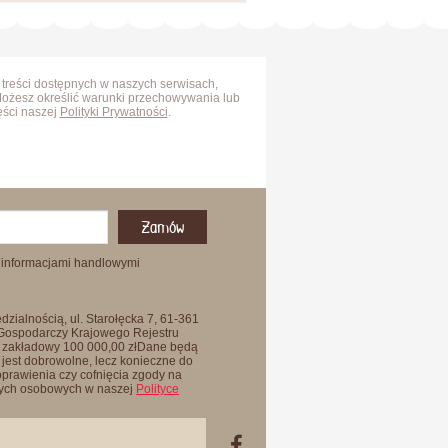
 treści dostępnych w naszych serwisach,
Możesz określić warunki przechowywania lub
ęści naszej
Polityki Prywatności
.
Zamów
 informacjami handlowymi
zialnością, ul. Starołęcka 7, 61-361
 Gospodarczy Krajowego Rejestru
 zakładowy 100 000,00 złDane będą
jest dobrowolne, lecz konieczne do
oprawienia czy cofnięcia zgody na
anych osobowych w naszej
Polityce