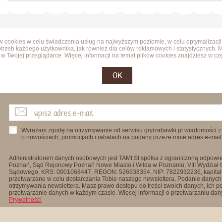
ów cookies w celu świadczenia usług na najwyższym poziomie, w celu optymalizacji
trzeb każdego użytkownika, jak również dla celów reklamowych i statystycznych. 
w Twojej przeglądarce. Więcej informacji na temat plików cookies znajdziesz w cz
OK
Wyrażam zgodę na otrzymywanie od serwisu gryizabawki.pl wiadomości z
o nowościach, promocjach i rabatach na podany przeze mnie adres e-mail
Administratorem danych osobowych jest TAMI SI spółka z ograniczoną odpowied
Poznań, Sąd Rejonowy Poznań Nowe Miasto i Wilda w Poznaniu, VIII Wydział
Sądowego, KRS: 0001068447, REGON: 526938354, NIP: 7822932236, kapitał
przetwarzane w celu dostarczania Tobie naszego newslettera. Podanie danych 
otrzymywania newslettera. Masz prawo dostępu do treści swoich danych, ich p
przetwarzanie danych w każdym czasie. Więcej informacji o przetwarzaniu d
Prywatności