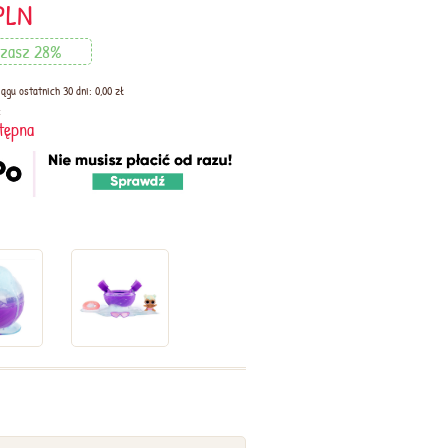
PLN
dzasz 28%
ągu ostatnich 30 dni: 0,00 zł
:
tępna