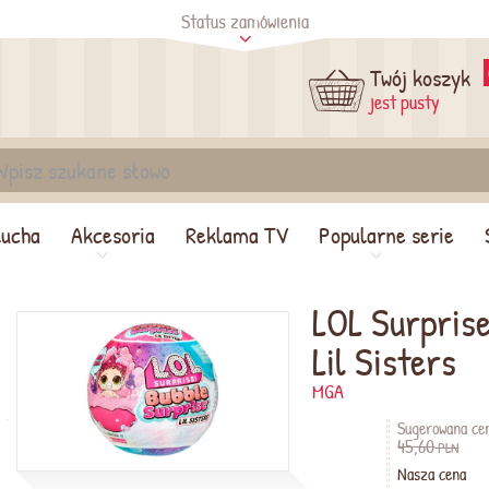
Status zamówienia
tus
Sprawdź
Twój koszyk
jest pusty
lucha
Akcesoria
Reklama TV
Popularne serie
LOL Surprise
Lil Sisters
MGA
Sugerowana ce
45,60
PLN
Nasza cena