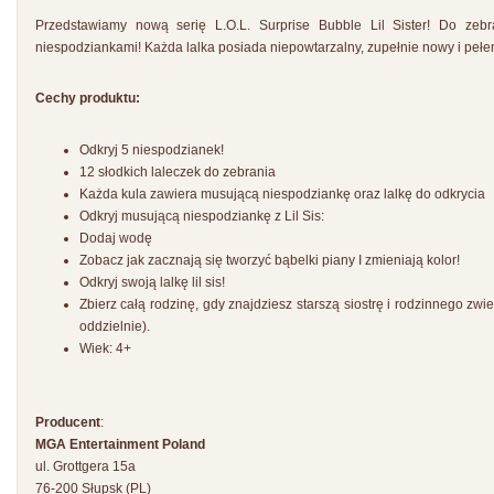
Przedstawiamy nową serię L.O.L. Surprise Bubble Lil Sister! Do zeb
niespodziankami! Każda lalka posiada niepowtarzalny, zupełnie nowy i pełe
Cechy produktu:
Odkryj 5 niespodzianek!
12 słodkich laleczek do zebrania
Każda kula zawiera musującą niespodziankę oraz lalkę do odkrycia
Odkryj musującą niespodziankę z Lil Sis:
Dodaj wodę
Zobacz jak zacznają się tworzyć bąbelki piany I zmieniają kolor!
Odkryj swoją lalkę lil sis!
Zbierz całą rodzinę, gdy znajdziesz starszą siostrę i rodzinnego z
oddzielnie).
Wiek: 4+
Producent
:
MGA Entertainment Poland
ul. Grottgera 15a
76-200 Słupsk (PL)