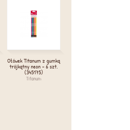
Ołówek Titanum z gumką
Teczka ofertowa Oxford
trójkątny neon - 6 szt.
Urban A4/20 kieszeni
(345175)
(400147016)
Titanum
Oxford