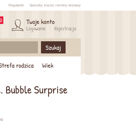
Regulamin
Sposoby,
koszty i
terminy dostawy
0
Twoje konto
Logowanie
Rejestracja
Szukaj
Strefa rodzica
Wiek
. Bubble Surprise
na