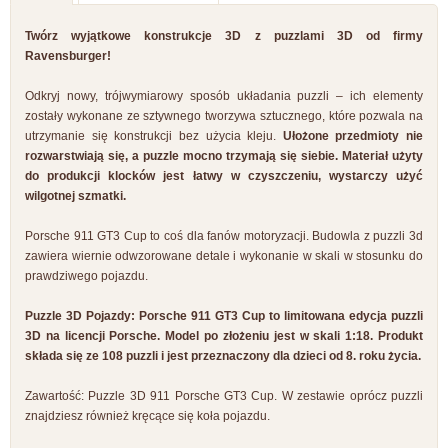
Twórz wyjątkowe konstrukcje 3D z puzzlami 3D od firmy
Ravensburger!
Odkryj nowy, trójwymiarowy sposób układania puzzli – ich elementy
zostały wykonane ze sztywnego tworzywa sztucznego, które pozwala na
utrzymanie się konstrukcji bez użycia kleju.
Ułożone przedmioty nie
rozwarstwiają się, a puzzle mocno trzymają się siebie. Materiał użyty
do produkcji klocków jest łatwy w czyszczeniu, wystarczy użyć
wilgotnej szmatki.
Porsche 911 GT3 Cup to coś dla fanów motoryzacji. Budowla z puzzli 3d
zawiera wiernie odwzorowane detale i wykonanie w skali w stosunku do
prawdziwego pojazdu.
Puzzle 3D Pojazdy: Porsche 911 GT3 Cup to limitowana edycja puzzli
3D na licencji Porsche. Model po złożeniu jest w skali 1:18. Produkt
składa się ze 108 puzzli i jest przeznaczony dla dzieci od 8. roku życia.
Zawartość: Puzzle 3D 911 Porsche GT3 Cup. W zestawie oprócz puzzli
znajdziesz również kręcące się koła pojazdu.