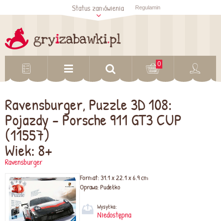
Status zamówienia
Regulamin
Sprawdź status
zamówienia
Sprawdź
0
Ravensburger, Puzzle 3D 108:
Pojazdy - Porsche 911 GT3 CUP
(11557)
Wiek: 8+
Ravensburger
Format:
31.1 x 22.1 x 6.9 cm
Oprawa:
Pudełko
Wysyłka:
Niedostępna