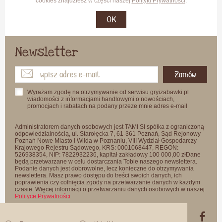
cookies znajdziesz w części naszej
Polityki Prywatności
.
OK
Newsletter
Zamów
Wyrażam zgodę na otrzymywanie od serwisu gryizabawki.pl
wiadomości z informacjami handlowymi o nowościach,
promocjach i rabatach na podany przeze mnie adres e-mail
Administratorem danych osobowych jest TAMI SI spółka z ograniczoną
odpowiedzialnością, ul. Starołęcka 7, 61-361 Poznań, Sąd Rejonowy
Poznań Nowe Miasto i Wilda w Poznaniu, VIII Wydział Gospodarczy
Krajowego Rejestru Sądowego, KRS: 0001068447, REGON:
526938354, NIP: 7822932236, kapitał zakładowy 100 000,00 złDane
będą przetwarzane w celu dostarczania Tobie naszego newslettera.
Podanie danych jest dobrowolne, lecz konieczne do otrzymywania
newslettera. Masz prawo dostępu do treści swoich danych, ich
poprawienia czy cofnięcia zgody na przetwarzanie danych w każdym
czasie. Więcej informacji o przetwarzaniu danych osobowych w naszej
Polityce Prywatności