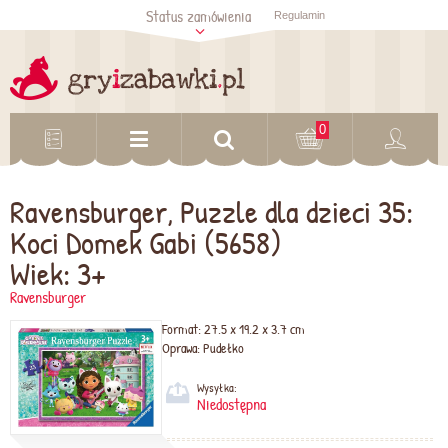
Status zamówienia
Regulamin
Sprawdź status
zamówienia
Sprawdź
0
Ravensburger, Puzzle dla dzieci 35:
Koci Domek Gabi (5658)
Wiek: 3+
Ravensburger
Format:
27.5 x 19.2 x 3.7 cm
Oprawa:
Pudełko
Wysyłka:
Niedostępna