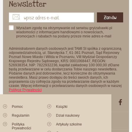
Newsletter
Zamów
Wyrażam zgodę na otrzymywanie od serwisu gryizabawki.pl
wiadomości z informacjami handlowymi o nowościach,
promocjach i rabatach na podany przeze mnie adres e-mail
Administratorem danych osobowych jest TAMI SI spółka z ograniczoną
odpowiedzialnością, ul. Starołęcka 7, 61-361 Poznań, Sąd Rejonowy
Poznań Nowe Miasto i Wilda w Poznaniu, VIII Wydział Gospodarczy
Krajowego Rejestru Sądowego, KRS: 0001068447, REGON:
526938354, NIP: 7822932236, kapitał zakładowy 100 000,00 złDane
będą przetwarzane w celu dostarczania Tobie naszego newslettera.
Podanie danych jest dobrowolne, lecz konieczne do otrzymywania
newslettera. Masz prawo dostępu do treści swoich danych, ich
poprawienia czy cofnięcia zgody na przetwarzanie danych w każdym
czasie. Więcej informacji o przetwarzaniu danych osobowych w naszej
Polityce Prywatności
Pomoc
Książki
Regulamin
Dział naukowy
Polityka
Artykuły szkolne
Prywatności