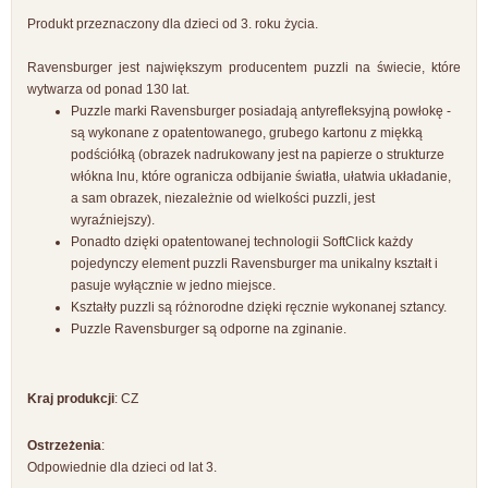
Produkt przeznaczony dla dzieci od 3. roku życia.
Ravensburger jest największym producentem puzzli na świecie, które
wytwarza od ponad 130 lat.
Puzzle marki Ravensburger posiadają antyrefleksyjną powłokę -
są wykonane z opatentowanego, grubego kartonu z miękką
podściółką (obrazek nadrukowany jest na papierze o strukturze
włókna lnu, które ogranicza odbijanie światła, ułatwia układanie,
a sam obrazek, niezależnie od wielkości puzzli, jest
wyraźniejszy).
Ponadto dzięki opatentowanej technologii SoftClick każdy
pojedynczy element puzzli Ravensburger ma unikalny kształt i
pasuje wyłącznie w jedno miejsce.
Kształty puzzli są różnorodne dzięki ręcznie wykonanej sztancy.
Puzzle Ravensburger są odporne na zginanie.
Kraj produkcji
: CZ
Ostrzeżenia
:
Odpowiednie dla dzieci od lat 3.