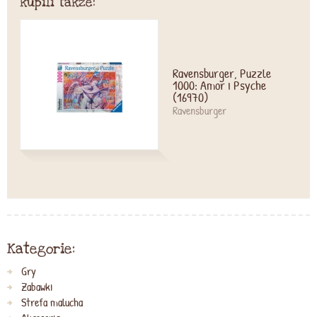
kupili także:
Ravensburger, Puzzle
1000: Amor i Psyche
(16970)
Ravensburger
Kategorie:
Gry
Zabawki
Strefa malucha