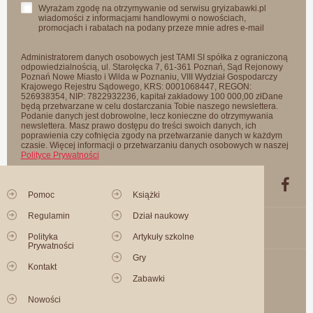
Wyrażam zgodę na otrzymywanie od serwisu gryizabawki.pl
wiadomości z informacjami handlowymi o nowościach,
promocjach i rabatach na podany przeze mnie adres e-mail
Administratorem danych osobowych jest TAMI SI spółka z ograniczoną
odpowiedzialnością, ul. Starołęcka 7, 61-361 Poznań, Sąd Rejonowy
Poznań Nowe Miasto i Wilda w Poznaniu, VIII Wydział Gospodarczy
Krajowego Rejestru Sądowego, KRS: 0001068447, REGON:
526938354, NIP: 7822932236, kapitał zakładowy 100 000,00 złDane
będą przetwarzane w celu dostarczania Tobie naszego newslettera.
Podanie danych jest dobrowolne, lecz konieczne do otrzymywania
newslettera. Masz prawo dostępu do treści swoich danych, ich
poprawienia czy cofnięcia zgody na przetwarzanie danych w każdym
czasie. Więcej informacji o przetwarzaniu danych osobowych w naszej
Polityce Prywatności
Pomoc
Książki
Regulamin
Dział naukowy
Polityka
Artykuły szkolne
Prywatności
Gry
Kontakt
Zabawki
Nowości