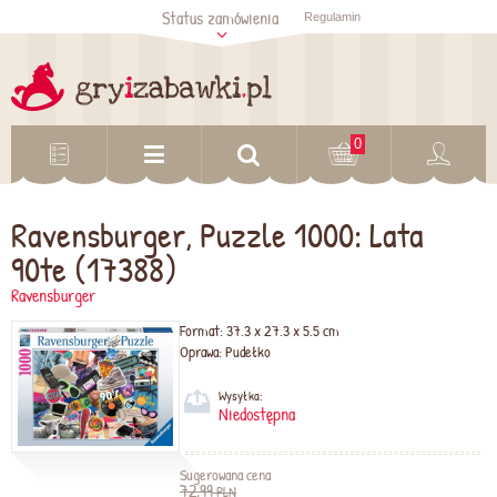
Status zamówienia
Regulamin
Sprawdź status
zamówienia
Sprawdź
0
Ravensburger, Puzzle 1000: Lata
90te (17388)
Ravensburger
Format:
37.3 x 27.3 x 5.5 cm
Oprawa:
Pudełko
Wysyłka:
Niedostępna
Sugerowana cena
72,99
PLN