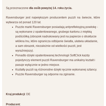
Są przeznaczone
dla osób powyżej 14. roku życia.
Ravensburger jest największym producentem puzzli na świecie, które
wytwarza od ponad 120 lat.
Puzzle marki Ravensburger posiadają antyrefleksyjną powłokę -
są wykonane z opatentowanego, grubego kartonu z miękką
podściółką (obrazek nadrukowany jest na papierze o strukturze
włókna lnu, które ogranicza odbijanie światła, ułatwia układanie,
a sam obrazek, niezależnie od wielkości puzzli, jest
wyraźniejszy).
Ponadto dzięki opatentowanej technologii SoftClick każdy
pojedynczy element puzzli Ravensburger ma unikalny kształt i
pasuje wyłącznie w jedno miejsce.
Kształty puzzli są różnorodne dzięki ręcznie wykonanej sztancy.
Puzzle Ravensburger są odporne na zginanie.
Kraj produkcji
: DE
Producent
: