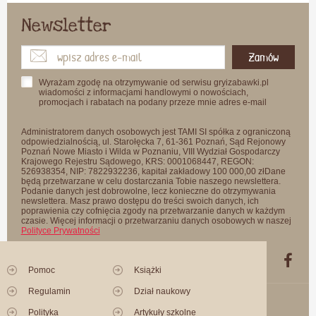
Newsletter
Zamów
Wyrażam zgodę na otrzymywanie od serwisu gryizabawki.pl
wiadomości z informacjami handlowymi o nowościach,
promocjach i rabatach na podany przeze mnie adres e-mail
Administratorem danych osobowych jest TAMI SI spółka z ograniczoną
odpowiedzialnością, ul. Starołęcka 7, 61-361 Poznań, Sąd Rejonowy
Poznań Nowe Miasto i Wilda w Poznaniu, VIII Wydział Gospodarczy
Krajowego Rejestru Sądowego, KRS: 0001068447, REGON:
526938354, NIP: 7822932236, kapitał zakładowy 100 000,00 złDane
będą przetwarzane w celu dostarczania Tobie naszego newslettera.
Podanie danych jest dobrowolne, lecz konieczne do otrzymywania
newslettera. Masz prawo dostępu do treści swoich danych, ich
poprawienia czy cofnięcia zgody na przetwarzanie danych w każdym
czasie. Więcej informacji o przetwarzaniu danych osobowych w naszej
Polityce Prywatności
Pomoc
Książki
Regulamin
Dział naukowy
Polityka
Artykuły szkolne