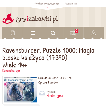
Status zamówienia
Regulamin
Sprawdź status
zamówienia
Sprawdź
0
Ravensburger, Puzzle 1000: Magia
blasku księżyca (17390)
Wiek: 14+
Ravensburger
Format:
37.3 x 27.3 x 5.5 cm
Oprawa:
Pudełko
Wysyłka:
Niedostępna