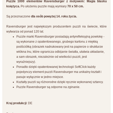
Puzzle 1000 elementów Ravensburger z motywem: Magia blasku
księżyca.
Po ułożeniu puzzle mają wymiary
70 x 50 cm.
Są przeznaczone
dla osób powyżej 14. roku życia.
Ravensburger jest największym producentem puzzli na świecie, które
wytwarza od ponad 120 lat.
Puzzle marki Ravensburger posiadają antyrefleksyjną powłokę -
są wykonane z opatentowanego, grubego kartonu z miękką
podściółką (obrazek nadrukowany jest na papierze o strukturze
włókna lnu, które ogranicza odbijanie światła, ułatwia układanie,
a sam obrazek, niezależnie od wielkości puzzli, jest
wyraźniejszy).
Ponadto dzięki opatentowanej technologii SoftClick każdy
pojedynczy element puzzli Ravensburger ma unikalny kształt i
pasuje wyłącznie w jedno miejsce.
Kształty puzzli są różnorodne dzięki ręcznie wykonanej sztancy.
Puzzle Ravensburger są odporne na zginanie.
Kraj produkcji
: DE