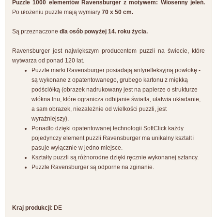
Puzzle 1000 elementów Ravensburger z motywem: Wiosenny jeleń.
Po ułożeniu puzzle mają wymiary
70 x 50 cm.
Są przeznaczone
dla osób powyżej 14. roku życia.
Ravensburger jest największym producentem puzzli na świecie, które
wytwarza od ponad 120 lat.
Puzzle marki Ravensburger posiadają antyrefleksyjną powłokę -
są wykonane z opatentowanego, grubego kartonu z miękką
podściółką (obrazek nadrukowany jest na papierze o strukturze
włókna lnu, które ogranicza odbijanie światła, ułatwia układanie,
a sam obrazek, niezależnie od wielkości puzzli, jest
wyraźniejszy).
Ponadto dzięki opatentowanej technologii SoftClick każdy
pojedynczy element puzzli Ravensburger ma unikalny kształt i
pasuje wyłącznie w jedno miejsce.
Kształty puzzli są różnorodne dzięki ręcznie wykonanej sztancy.
Puzzle Ravensburger są odporne na zginanie.
Kraj produkcji
: DE