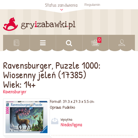
Status zamówienia
Regulamin
Sprawdź status
zamówienia
Sprawdź
0
Ravensburger, Puzzle 1000:
Wiosenny jeleń (17385)
Wiek: 14+
Ravensburger
Format:
37.3 x 27.3 x 5.5 cm
Oprawa:
Pudełko
Wysyłka:
Niedostępna