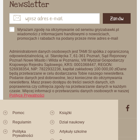
Newsletter
Zamów
Wyrażam zgodę na otrzymywanie od serwisu gryizabawki.pl
wiadomości z informacjami handlowymi o nowościach,
promocjach i rabatach na podany przeze mnie adres e-mail
Administratorem danych osobowych jest TAMI SI spółka z ograniczoną
odpowiedzialnością, ul. Starołęcka 7, 61-361 Poznań, Sąd Rejonowy
Poznań Nowe Miasto i Wilda w Poznaniu, VIII Wydział Gospodarczy
Krajowego Rejestru Sądowego, KRS: 0001068447, REGON:
526938354, NIP: 7822932236, kapitał zakładowy 100 000,00 złDane
będą przetwarzane w celu dostarczania Tobie naszego newslettera.
Podanie danych jest dobrowolne, lecz konieczne do otrzymywania
newslettera. Masz prawo dostępu do treści swoich danych, ich
poprawienia czy cofnięcia zgody na przetwarzanie danych w każdym
czasie. Więcej informacji o przetwarzaniu danych osobowych w naszej
Polityce Prywatności
Pomoc
Książki
Regulamin
Dział naukowy
Polityka
Artykuły szkolne
Prywatności