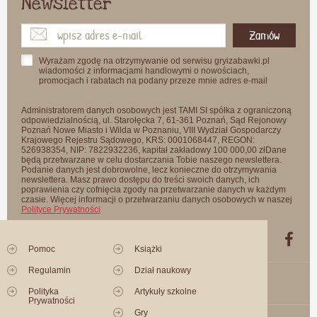
Newsletter
Zamów
Wyrażam zgodę na otrzymywanie od serwisu gryizabawki.pl
wiadomości z informacjami handlowymi o nowościach,
promocjach i rabatach na podany przeze mnie adres e-mail
Administratorem danych osobowych jest TAMI SI spółka z ograniczoną
odpowiedzialnością, ul. Starołęcka 7, 61-361 Poznań, Sąd Rejonowy
Poznań Nowe Miasto i Wilda w Poznaniu, VIII Wydział Gospodarczy
Krajowego Rejestru Sądowego, KRS: 0001068447, REGON:
526938354, NIP: 7822932236, kapitał zakładowy 100 000,00 złDane
będą przetwarzane w celu dostarczania Tobie naszego newslettera.
Podanie danych jest dobrowolne, lecz konieczne do otrzymywania
newslettera. Masz prawo dostępu do treści swoich danych, ich
poprawienia czy cofnięcia zgody na przetwarzanie danych w każdym
czasie. Więcej informacji o przetwarzaniu danych osobowych w naszej
Polityce Prywatności
Pomoc
Książki
Regulamin
Dział naukowy
Polityka
Artykuły szkolne
Prywatności
Gry