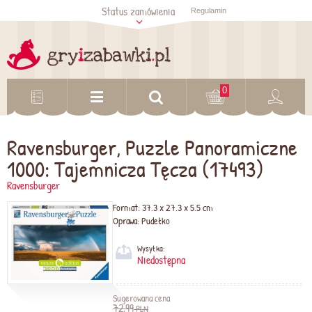
Status zamówienia
Regulamin
Sprawdź status
zamówienia
Sprawdź
0
Ravensburger, Puzzle Panoramiczne
1000: Tajemnicza Tęcza (17493)
Ravensburger
Format:
37.3 x 27.3 x 5.5 cm
Oprawa:
Pudełko
Wysyłka:
Niedostępna
Sugerowana cena
72,99
PLN