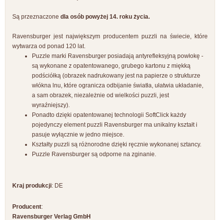
Są przeznaczone
dla osób powyżej 14. roku życia.
Ravensburger jest największym producentem puzzli na świecie, które
wytwarza od ponad 120 lat.
Puzzle marki Ravensburger posiadają antyrefleksyjną powłokę -
są wykonane z opatentowanego, grubego kartonu z miękką
podściółką (obrazek nadrukowany jest na papierze o strukturze
włókna lnu, które ogranicza odbijanie światła, ułatwia układanie,
a sam obrazek, niezależnie od wielkości puzzli, jest
wyraźniejszy).
Ponadto dzięki opatentowanej technologii SoftClick każdy
pojedynczy element puzzli Ravensburger ma unikalny kształt i
pasuje wyłącznie w jedno miejsce.
Kształty puzzli są różnorodne dzięki ręcznie wykonanej sztancy.
Puzzle Ravensburger są odporne na zginanie.
Kraj produkcji
: DE
Producent
:
Ravensburger Verlag GmbH