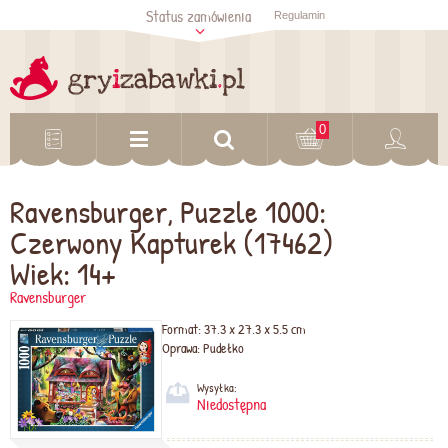
Status zamówienia
Regulamin
Sprawdź status
zamówienia
Sprawdź
0
Ravensburger, Puzzle 1000:
Czerwony Kapturek (17462)
Wiek: 14+
Ravensburger
Format:
37.3 x 27.3 x 5.5 cm
Oprawa:
Pudełko
Wysyłka:
Niedostępna