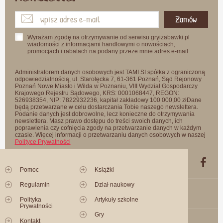
Zamów
Wyrażam zgodę na otrzymywanie od serwisu gryizabawki.pl
wiadomości z informacjami handlowymi o nowościach,
promocjach i rabatach na podany przeze mnie adres e-mail
Administratorem danych osobowych jest TAMI SI spółka z ograniczoną
odpowiedzialnością, ul. Starołęcka 7, 61-361 Poznań, Sąd Rejonowy
Poznań Nowe Miasto i Wilda w Poznaniu, VIII Wydział Gospodarczy
Krajowego Rejestru Sądowego, KRS: 0001068447, REGON:
526938354, NIP: 7822932236, kapitał zakładowy 100 000,00 złDane
będą przetwarzane w celu dostarczania Tobie naszego newslettera.
Podanie danych jest dobrowolne, lecz konieczne do otrzymywania
newslettera. Masz prawo dostępu do treści swoich danych, ich
poprawienia czy cofnięcia zgody na przetwarzanie danych w każdym
czasie. Więcej informacji o przetwarzaniu danych osobowych w naszej
Polityce Prywatności
Pomoc
Książki
Regulamin
Dział naukowy
Polityka
Artykuły szkolne
Prywatności
Gry
Kontakt