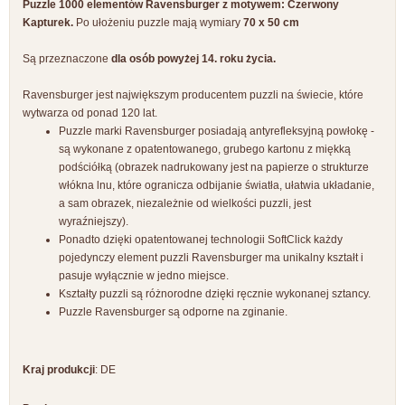
Puzzle 1000 elementów Ravensburger z motywem: Czerwony
Kapturek.
Po ułożeniu puzzle mają wymiary
70 x 50 cm
Są przeznaczone
dla osób powyżej 14. roku życia.
Ravensburger jest największym producentem puzzli na świecie, które
wytwarza od ponad 120 lat.
Puzzle marki Ravensburger posiadają antyrefleksyjną powłokę -
są wykonane z opatentowanego, grubego kartonu z miękką
podściółką (obrazek nadrukowany jest na papierze o strukturze
włókna lnu, które ogranicza odbijanie światła, ułatwia układanie,
a sam obrazek, niezależnie od wielkości puzzli, jest
wyraźniejszy).
Ponadto dzięki opatentowanej technologii SoftClick każdy
pojedynczy element puzzli Ravensburger ma unikalny kształt i
pasuje wyłącznie w jedno miejsce.
Kształty puzzli są różnorodne dzięki ręcznie wykonanej sztancy.
Puzzle Ravensburger są odporne na zginanie.
Kraj produkcji
: DE