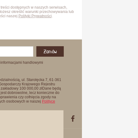
 treści dostępnych w naszych serwisach,
Możesz określić warunki przechowywania lub
ęści naszej
Polityki Prywatności
.
Zamów
 informacjami handlowymi
zialnością, ul. Starołęcka 7, 61-361
 Gospodarczy Krajowego Rejestru
 zakładowy 100 000,00 złDane będą
jest dobrowolne, lecz konieczne do
oprawienia czy cofnięcia zgody na
anych osobowych w naszej
Polityce