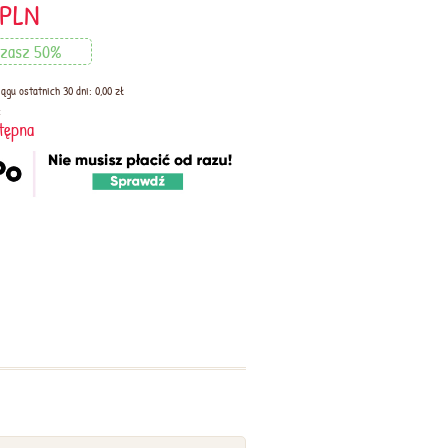
PLN
dzasz 50%
ągu ostatnich 30 dni: 0,00 zł
:
tępna