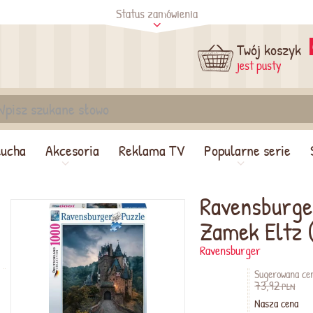
Status zamówienia
tus
Sprawdź
Twój koszyk
jest pusty
lucha
Akcesoria
Reklama TV
Popularne serie
Ravensburge
Zamek Eltz 
Ravensburger
Sugerowana ce
73,92
PLN
Nasza cena