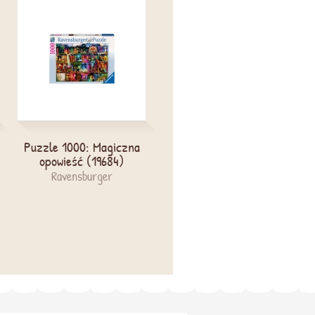
Puzzle 1000: Magiczna
Ravensburger, Puzzle
opowieść (19684)
1000: Sztuka ptaków
(168323)
Ravensburger
Ravensburger