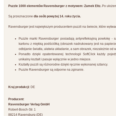
Puzzle 1000 elementów Ravensburger z motywem: Zamek Eltz.
Po ułożen
Są przeznaczone
dla osób powyżej 14. roku życia.
Ravensburger jest największym producentem puzzli na świecie, które wytwar
Puzzle marki Ravensburger posiadają antyrefleksyjną powłokę -
kartonu z miękką podściółką (obrazek nadrukowany jest na papierze
odbijanie światła, ułatwia układanie, a sam obrazek, niezależnie od wi
Ponadto dzięki opatentowanej technologii SoftClick każdy poj
unikalny kształt i pasuje wyłącznie w jedno miejsce.
Kształty puzzli są różnorodne dzięki ręcznie wykonanej sztancy.
Puzzle Ravensburger są odporne na zginanie.
Kraj produkcji
: DE
Producent
:
Ravensburger Verlag GmbH
Robert-Bosch-Str. 1
88214 Ravensburg (DE)