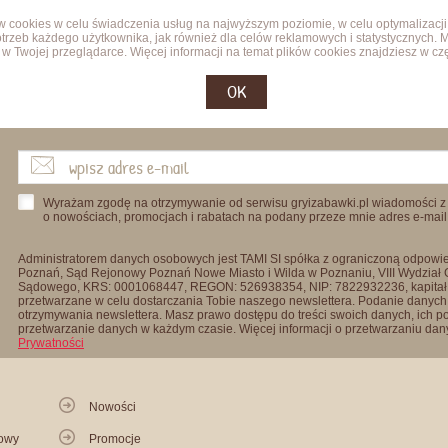
ów cookies w celu świadczenia usług na najwyższym poziomie, w celu optymalizacji
trzeb każdego użytkownika, jak również dla celów reklamowych i statystycznych. 
w Twojej przeglądarce. Więcej informacji na temat plików cookies znajdziesz w cz
OK
Wyrażam zgodę na otrzymywanie od serwisu gryizabawki.pl wiadomości z
o nowościach, promocjach i rabatach na podany przeze mnie adres e-mail
Administratorem danych osobowych jest TAMI SI spółka z ograniczoną odpowied
Poznań, Sąd Rejonowy Poznań Nowe Miasto i Wilda w Poznaniu, VIII Wydział
Sądowego, KRS: 0001068447, REGON: 526938354, NIP: 7822932236, kapitał
przetwarzane w celu dostarczania Tobie naszego newslettera. Podanie danych 
otrzymywania newslettera. Masz prawo dostępu do treści swoich danych, ich p
przetwarzanie danych w każdym czasie. Więcej informacji o przetwarzaniu d
Prywatności
Nowości
kowy
Promocje