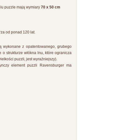
iu puzzle mają wymiary
70 x 50 cm
za od ponad 120 lat.
 są wykonane z opatentowanego, grubego
 o strukturze włókna lnu, które ogranicza
elkości puzzli, jest wyraźniejszy).
edynczy element puzzli Ravensburger ma