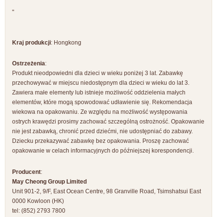
"
Kraj produkcji
: Hongkong
Ostrzeżenia
:
Produkt nieodpowiedni dla dzieci w wieku poniżej 3 lat. Zabawkę
przechowywać w miejscu niedostępnym dla dzieci w wieku do lat 3.
Zawiera małe elementy lub istnieje możliwość oddzielenia małych
elementów, które mogą spowodować udławienie się. Rekomendacja
wiekowa na opakowaniu. Ze względu na możliwość występowania
ostrych krawędzi prosimy zachować szczególną ostrożność. Opakowanie
nie jest zabawką, chronić przed dziećmi, nie udostępniać do zabawy.
Dziecku przekazywać zabawkę bez opakowania. Proszę zachować
opakowanie w celach informacyjnych do późniejszej korespondencji.
Producent
:
May Cheong Group Limited
Unit 901-2, 9/F, East Ocean Centre, 98 Granville Road, Tsimshatsui East
0000 Kowloon (HK)
tel: (852) 2793 7800