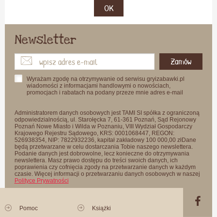
OK
Newsletter
Zamów
Wyrażam zgodę na otrzymywanie od serwisu gryizabawki.pl
wiadomości z informacjami handlowymi o nowościach,
promocjach i rabatach na podany przeze mnie adres e-mail
Administratorem danych osobowych jest TAMI SI spółka z ograniczoną
odpowiedzialnością, ul. Starołęcka 7, 61-361 Poznań, Sąd Rejonowy
Poznań Nowe Miasto i Wilda w Poznaniu, VIII Wydział Gospodarczy
Krajowego Rejestru Sądowego, KRS: 0001068447, REGON:
526938354, NIP: 7822932236, kapitał zakładowy 100 000,00 złDane
będą przetwarzane w celu dostarczania Tobie naszego newslettera.
Podanie danych jest dobrowolne, lecz konieczne do otrzymywania
newslettera. Masz prawo dostępu do treści swoich danych, ich
poprawienia czy cofnięcia zgody na przetwarzanie danych w każdym
czasie. Więcej informacji o przetwarzaniu danych osobowych w naszej
Polityce Prywatności
Pomoc
Książki