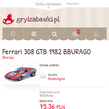
Status zamówienia
Regulamin
Sprawdź status
zamówienia
Sprawdź
0
Ferrari 308 GTB 1982 BBURAGO
Bburago
Oprawa:
pudełko
Wysyłka:
Niedostępna
Sugerowana cena
103,04
PLN
Nasza cena
75,36
PLN