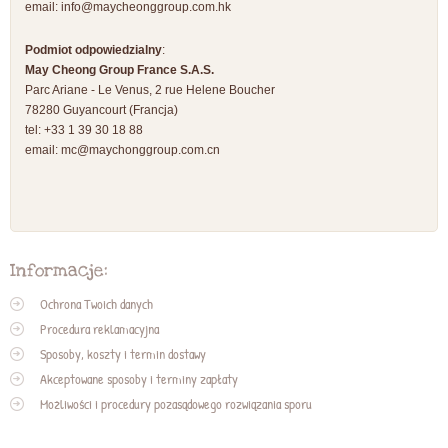
email:
info@maycheonggroup.com.hk
Podmiot odpowiedzialny
:
May Cheong Group France S.A.S.
Parc Ariane - Le Venus, 2 rue Helene Boucher
78280 Guyancourt (Francja)
tel: +33 1 39 30 18 88
email:
mc@maychonggroup.com.cn
Informacje:
Ochrona Twoich danych
Procedura reklamacyjna
Sposoby, koszty i termin dostawy
Akceptowane sposoby i terminy zapłaty
Możliwości i procedury pozasądowego rozwiązania sporu