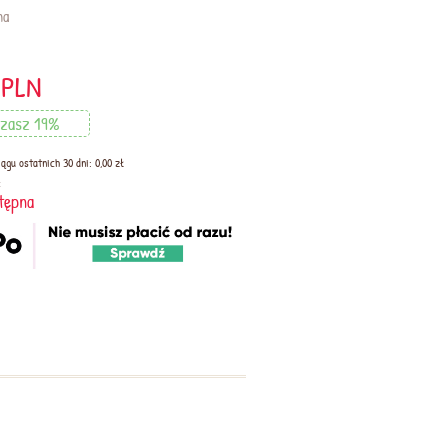
na
PLN
zasz 19%
ągu ostatnich 30 dni: 0,00 zł
:
tępna