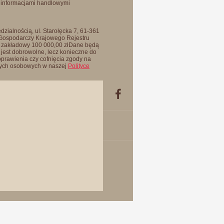
 informacjami handlowymi
zialnością, ul. Starołęcka 7, 61-361
 Gospodarczy Krajowego Rejestru
 zakładowy 100 000,00 złDane będą
jest dobrowolne, lecz konieczne do
oprawienia czy cofnięcia zgody na
anych osobowych w naszej
Polityce