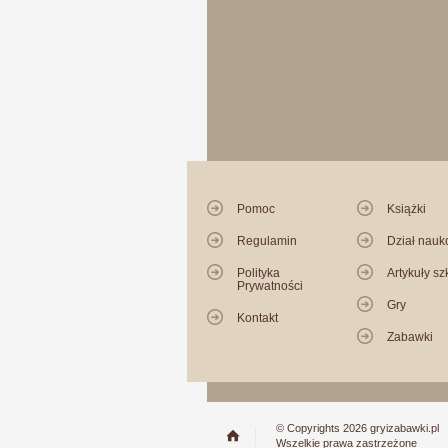
Pomoc
Książki
Regulamin
Dział nau
Polityka
Artykuły sz
Prywatności
Gry
Kontakt
Zabawki
© Copyrights 2026 gryizabawki.pl
Wszelkie prawa zastrzeżone