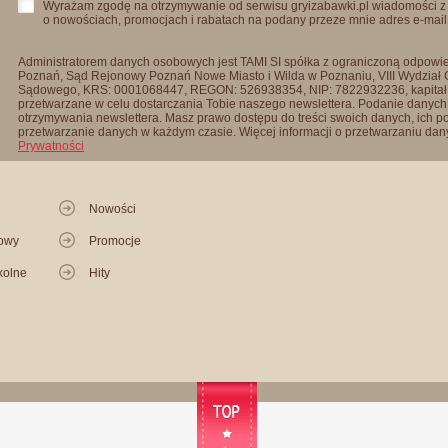
Wyrażam zgodę na otrzymywanie od serwisu gryizabawki.pl wiadomości z
o nowościach, promocjach i rabatach na podany przeze mnie adres e-mail
Administratorem danych osobowych jest TAMI SI spółka z ograniczoną odpowied
Poznań, Sąd Rejonowy Poznań Nowe Miasto i Wilda w Poznaniu, VIII Wydział
Sądowego, KRS: 0001068447, REGON: 526938354, NIP: 7822932236, kapitał
przetwarzane w celu dostarczania Tobie naszego newslettera. Podanie danych 
otrzymywania newslettera. Masz prawo dostępu do treści swoich danych, ich p
przetwarzanie danych w każdym czasie. Więcej informacji o przetwarzaniu d
Prywatności
Nowości
kowy
Promocje
kolne
Hity