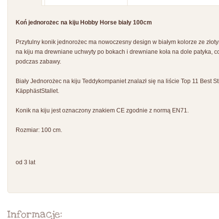
Koń jednorożec na kiju Hobby Horse biały 100cm
Przytulny konik jednorożec ma nowoczesny design w białym kolorze ze złot
na kiju ma drewniane uchwyty po bokach i drewniane koła na dole patyka, c
podczas zabawy.
Biały Jednorożec na kiju Teddykompaniet znalazł się na liście Top 11 Best S
KäpphästStallet.
Konik na kiju jest oznaczony znakiem CE zgodnie z normą EN71.
Rozmiar: 100 cm.
od 3 lat
Informacje: