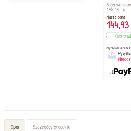
Sugerowana ce
178,19
PLN
Nasza cena
144,93
Oszczęd
Najniższa cena w ci
Wysyłka
Niedos
Opis
Szczegóły produktu