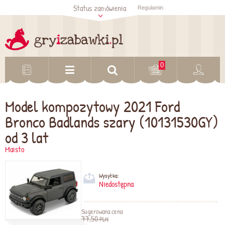
Status zamówienia
Regulamin
Sprawdź status
zamówienia
Sprawdź
0
Model kompozytowy 2021 Ford
Bronco Badlands szary (10131530GY)
od 3 lat
Maisto
Wysyłka:
Niedostępna
Sugerowana cena
77,50
PLN