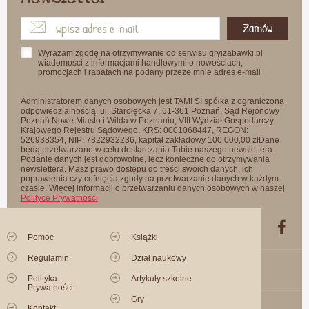
Zamów
Wyrażam zgodę na otrzymywanie od serwisu gryizabawki.pl
wiadomości z informacjami handlowymi o nowościach,
promocjach i rabatach na podany przeze mnie adres e-mail
Administratorem danych osobowych jest TAMI SI spółka z ograniczoną
odpowiedzialnością, ul. Starołęcka 7, 61-361 Poznań, Sąd Rejonowy
Poznań Nowe Miasto i Wilda w Poznaniu, VIII Wydział Gospodarczy
Krajowego Rejestru Sądowego, KRS: 0001068447, REGON:
526938354, NIP: 7822932236, kapitał zakładowy 100 000,00 złDane
będą przetwarzane w celu dostarczania Tobie naszego newslettera.
Podanie danych jest dobrowolne, lecz konieczne do otrzymywania
newslettera. Masz prawo dostępu do treści swoich danych, ich
poprawienia czy cofnięcia zgody na przetwarzanie danych w każdym
czasie. Więcej informacji o przetwarzaniu danych osobowych w naszej
Polityce Prywatności
Pomoc
Książki
Regulamin
Dział naukowy
Polityka
Artykuły szkolne
Prywatności
Gry
Kontakt