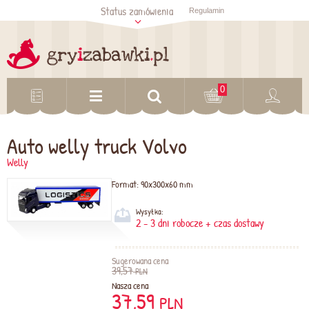
Status zamówienia
Regulamin
Sprawdź status
zamówienia
Sprawdź
0
Auto welly truck Volvo
Welly
Format:
90x300x60 mm
Wysyłka:
2 - 3 dni robocze + czas dostawy
Sugerowana cena
39,57
PLN
Nasza cena
37,59
PLN