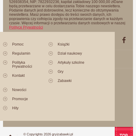
526938354, NIP: 7822932236, kapitał zakładowy 100 000,00 złDane
będą przetwarzane w celu dostarczania Tobie naszego newslettera.
Podanie danych jest dobrowolne, lecz konieczne do otrzymywania
newslettera. Masz prawo dostępu do treści swoich danych, ich
poprawienia czy cofnięcia zgody na przetwarzanie danych w każdym
czasie. Więcej informacji o przetwarzaniu danych osobowych w naszej
Polityce Prywatności
Pomoc
Książki
Regulamin
Dział naukowy
Polityka
Artykuły szkolne
Prywatności
Gry
Kontakt
Zabawki
Nowości
Promocje
Hity
© Copyrights 2026 gryizabawki.pl