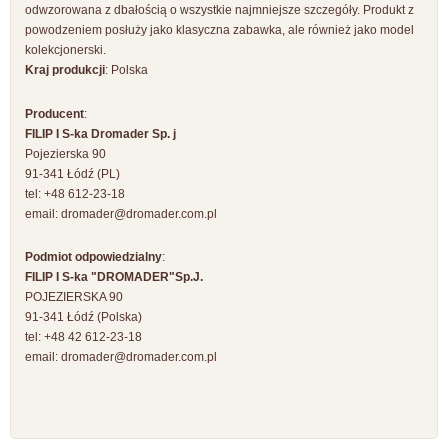
odwzorowana z dbałością o wszystkie najmniejsze szczegóły. Produkt z
powodzeniem posłuży jako klasyczna zabawka, ale również jako model
kolekcjonerski.
Kraj produkcji
: Polska
Producent
:
FILIP I S-ka Dromader Sp. j
Pojezierska 90
91-341 Łódź (PL)
tel: +48 612-23-18
email:
dromader@dromader.com.pl
Podmiot odpowiedzialny
:
FILIP I S-ka "DROMADER"Sp.J.
POJEZIERSKA 90
91-341 Łódź (Polska)
tel: +48 42 612-23-18
email:
dromader@dromader.com.pl