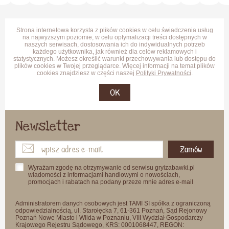
Strona internetowa korzysta z plików cookies w celu świadczenia usług
na najwyższym poziomie, w celu optymalizacji treści dostępnych w
naszych serwisach, dostosowania ich do indywidualnych potrzeb
każdego użytkownika, jak również dla celów reklamowych i
statystycznych. Możesz określić warunki przechowywania lub dostępu do
plików cookies w Twojej przeglądarce. Więcej informacji na temat plików
cookies znajdziesz w części naszej
Polityki Prywatności
.
OK
Newsletter
Zamów
Wyrażam zgodę na otrzymywanie od serwisu gryizabawki.pl
wiadomości z informacjami handlowymi o nowościach,
promocjach i rabatach na podany przeze mnie adres e-mail
Administratorem danych osobowych jest TAMI SI spółka z ograniczoną
odpowiedzialnością, ul. Starołęcka 7, 61-361 Poznań, Sąd Rejonowy
Poznań Nowe Miasto i Wilda w Poznaniu, VIII Wydział Gospodarczy
Krajowego Rejestru Sądowego, KRS: 0001068447, REGON: