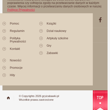
poprawienia czy cofnięcia zgody na przetwarzanie danych w każdym
czasie. Więcej informacji o przetwarzaniu danych osobowych w naszej
Polityce Prywatności
Pomoc
Książki
Regulamin
Dział naukowy
Polityka
Artykuły szkolne
Prywatności
Gry
Kontakt
Zabawki
Nowości
Promocje
Hity
© Copyrights 2026 gryizabawki.pl
Wszelkie prawa zastrzeżone