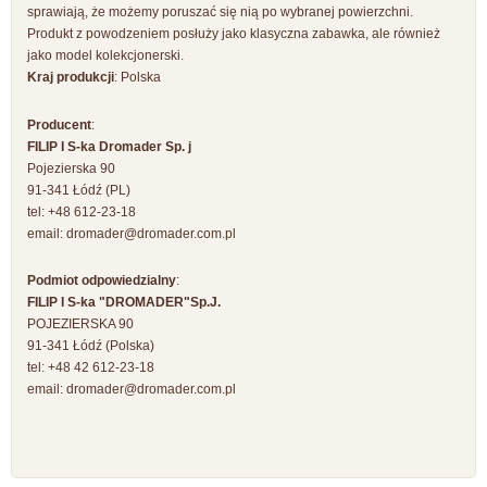
sprawiają, że możemy poruszać się nią po wybranej powierzchni.
Produkt z powodzeniem posłuży jako klasyczna zabawka, ale również
jako model kolekcjonerski.
Kraj produkcji
: Polska
Producent
:
FILIP I S-ka Dromader Sp. j
Pojezierska 90
91-341 Łódź (PL)
tel: +48 612-23-18
email:
dromader@dromader.com.pl
Podmiot odpowiedzialny
:
FILIP I S-ka "DROMADER"Sp.J.
POJEZIERSKA 90
91-341 Łódź (Polska)
tel: +48 42 612-23-18
email:
dromader@dromader.com.pl