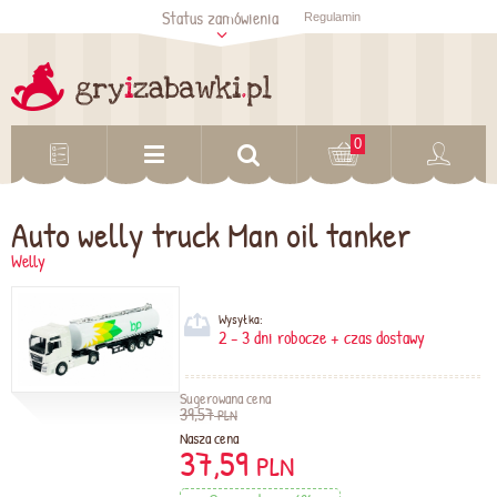
Status zamówienia
Regulamin
Sprawdź status
zamówienia
Sprawdź
0
Auto welly truck Man oil tanker
Welly
Wysyłka:
2 - 3 dni robocze + czas dostawy
Sugerowana cena
39,57
PLN
Nasza cena
37,59
PLN