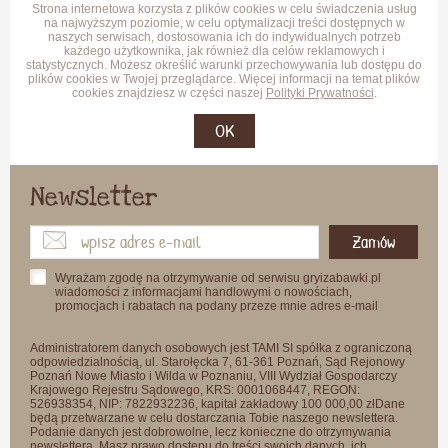
Strona internetowa korzysta z plików cookies w celu świadczenia usług
na najwyższym poziomie, w celu optymalizacji treści dostępnych w
naszych serwisach, dostosowania ich do indywidualnych potrzeb
każdego użytkownika, jak również dla celów reklamowych i
statystycznych. Możesz określić warunki przechowywania lub dostępu do
plików cookies w Twojej przeglądarce. Więcej informacji na temat plików
cookies znajdziesz w części naszej
Polityki Prywatności
.
OK
Newsletter
Zamów
Wyrażam zgodę na otrzymywanie od serwisu gryizabawki.pl
wiadomości z informacjami handlowymi o nowościach,
promocjach i rabatach na podany przeze mnie adres e-mail
Administratorem danych osobowych jest TAMI SI spółka z ograniczoną
odpowiedzialnością, ul. Starołęcka 7, 61-361 Poznań, Sąd Rejonowy
Poznań Nowe Miasto i Wilda w Poznaniu, VIII Wydział Gospodarczy
Krajowego Rejestru Sądowego, KRS: 0001068447, REGON:
526938354, NIP: 7822932236, kapitał zakładowy 100 000,00 złDane
będą przetwarzane w celu dostarczania Tobie naszego newslettera.
Podanie danych jest dobrowolne, lecz konieczne do otrzymywania
newslettera. Masz prawo dostępu do treści swoich danych, ich