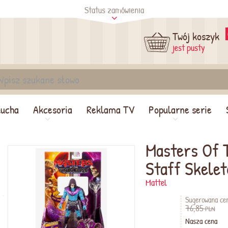
Status zamówienia
tus
Sprawdź
Twój koszyk
jest pusty
lucha
Akcesoria
Reklama TV
Popularne serie
Masters Of 
Staff Skelet
Mattel
Sugerowana ce
76,85
PLN
Nasza cena