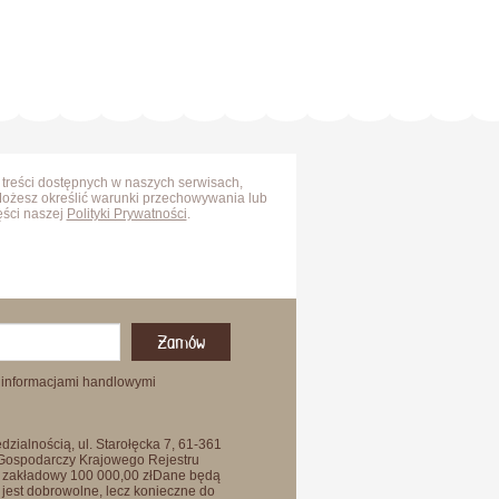
 treści dostępnych w naszych serwisach,
Możesz określić warunki przechowywania lub
ęści naszej
Polityki Prywatności
.
Zamów
 informacjami handlowymi
zialnością, ul. Starołęcka 7, 61-361
 Gospodarczy Krajowego Rejestru
 zakładowy 100 000,00 złDane będą
jest dobrowolne, lecz konieczne do