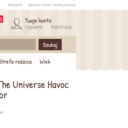
Regulamin
Sposoby,
koszty i
terminy dostawy
0
Twoje konto
Logowanie
Rejestracja
Szukaj
Strefa rodzica
Wiek
The Universe Havoc
or
na