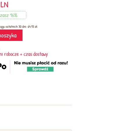
PLN
zasz 16%
ągu ostatnich 30 dni: 64,93 zł
koszyka
:
dni robocze + czas dostawy