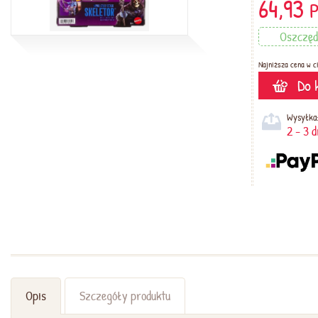
64,93
Oszczęd
Najniższa cena w ci
Do 
Wysyłka
2 - 3 
Opis
Szczegóły produktu