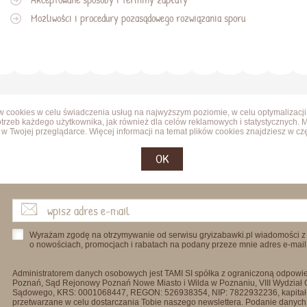
Możliwości i procedury pozasądowego rozwiązania sporu
ów cookies w celu świadczenia usług na najwyższym poziomie, w celu optymalizacji
trzeb każdego użytkownika, jak również dla celów reklamowych i statystycznych. 
w Twojej przeglądarce. Więcej informacji na temat plików cookies znajdziesz w cz
OK
Wyrażam zgodę na otrzymywanie od serwisu gryizabawki.pl wiadomości z
o nowościach, promocjach i rabatach na podany przeze mnie adres e-mail
Administratorem danych osobowych jest TAMI SI spółka z ograniczoną odpowied
Poznań, Sąd Rejonowy Poznań Nowe Miasto i Wilda w Poznaniu, VIII Wydział
Sądowego, KRS: 0001068447, REGON: 526938354, NIP: 7822932236, kapitał
przetwarzane w celu dostarczania Tobie naszego newslettera. Podanie danych 