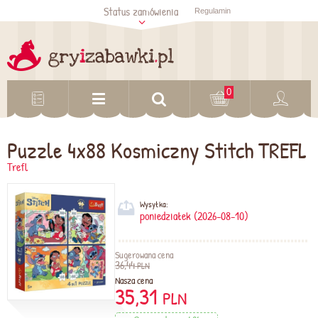
Status zamówienia
Regulamin
Sprawdź status
zamówienia
Sprawdź
0
Puzzle 4x88 Kosmiczny Stitch TREFL
Trefl
Wysyłka:
poniedziałek (2026-08-10)
Sugerowana cena
36,44
PLN
Nasza cena
35,31
PLN