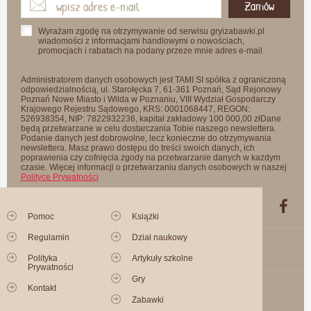
Zamów
Wyrażam zgodę na otrzymywanie od serwisu gryizabawki.pl
wiadomości z informacjami handlowymi o nowościach,
promocjach i rabatach na podany przeze mnie adres e-mail
Administratorem danych osobowych jest TAMI SI spółka z ograniczoną
odpowiedzialnością, ul. Starołęcka 7, 61-361 Poznań, Sąd Rejonowy
Poznań Nowe Miasto i Wilda w Poznaniu, VIII Wydział Gospodarczy
Krajowego Rejestru Sądowego, KRS: 0001068447, REGON:
526938354, NIP: 7822932236, kapitał zakładowy 100 000,00 złDane
będą przetwarzane w celu dostarczania Tobie naszego newslettera.
Podanie danych jest dobrowolne, lecz konieczne do otrzymywania
newslettera. Masz prawo dostępu do treści swoich danych, ich
poprawienia czy cofnięcia zgody na przetwarzanie danych w każdym
czasie. Więcej informacji o przetwarzaniu danych osobowych w naszej
Polityce Prywatności
Pomoc
Książki
Regulamin
Dział naukowy
Polityka
Artykuły szkolne
Prywatności
Gry
Kontakt
Zabawki