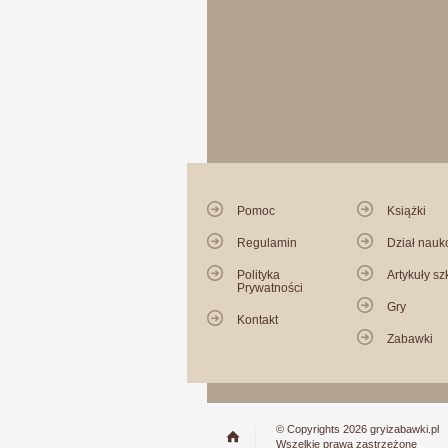
Pomoc
Książki
Regulamin
Dział nau
Polityka
Artykuły sz
Prywatności
Gry
Kontakt
Zabawki
© Copyrights 2026 gryizabawki.pl
Wszelkie prawa zastrzeżone