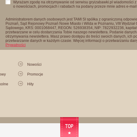
Wyrażam zgodę na otrzymywanie od serwisu gryizabawki.pl wiadomości z
o nowościach, promocjach i rabatach na podany przeze mnie adres e-mail
Administratorem danych osobowych jest TAMI SI spółka z ograniczoną odpowied
Poznań, Sąd Rejonowy Poznań Nowe Miasto i Wilda w Poznaniu, VIII Wydział
Sądowego, KRS: 0001068447, REGON: 526938354, NIP: 7822932236, kapitał
przetwarzane w celu dostarczania Tobie naszego newslettera. Podanie danych 
otrzymywania newslettera. Masz prawo dostępu do treści swoich danych, ich p
przetwarzanie danych w każdym czasie. Więcej informacji o przetwarzaniu d
Prywatności
Nowości
kowy
Promocje
kolne
Hity