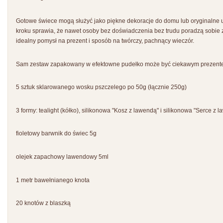
Gotowe świece mogą służyć jako piękne dekoracje do domu lub oryginalne u
kroku sprawia, że nawet osoby bez doświadczenia bez trudu poradzą sobi
idealny pomysł na prezent i sposób na twórczy, pachnący wieczór.
Sam zestaw zapakowany w efektowne pudełko może być ciekawym prezente
5 sztuk sklarowanego wosku pszczelego po 50g (łącznie 250g)
3 formy: tealight (kółko), silikonowa "Kosz z lawendą" i silikonowa "Serce z 
fioletowy barwnik do świec 5g
olejek zapachowy lawendowy 5ml
1 metr bawełnianego knota
20 knotów z blaszką