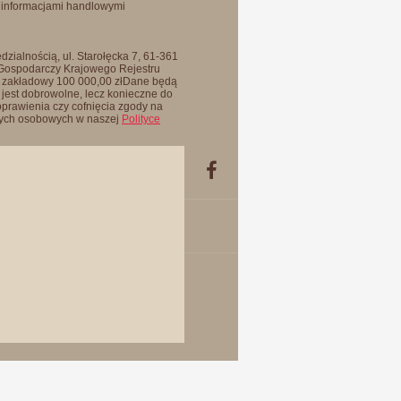
 informacjami handlowymi
zialnością, ul. Starołęcka 7, 61-361
 Gospodarczy Krajowego Rejestru
 zakładowy 100 000,00 złDane będą
jest dobrowolne, lecz konieczne do
oprawienia czy cofnięcia zgody na
anych osobowych w naszej
Polityce