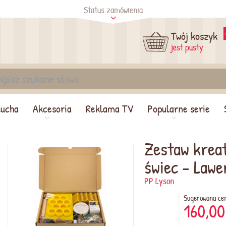
Status zamówienia
tus
Sprawdź
Twój koszyk
jest pusty
lucha
Akcesoria
Reklama TV
Popularne serie
Zestaw krea
świec - Law
PP Lyson
Sugerowana ce
160,00