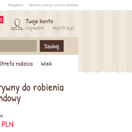
Regulamin
Sposoby,
koszty i
terminy dostawy
0
Twoje konto
Logowanie
Rejestracja
Szukaj
Strefa rodzica
Wiek
tywny do robienia
endowy
na
PLN