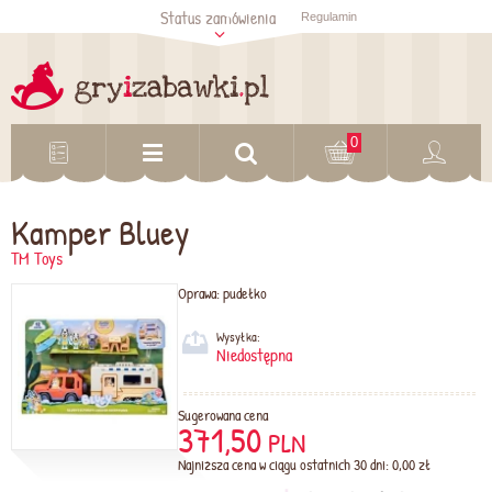
Status zamówienia
Regulamin
Sprawdź status
zamówienia
Sprawdź
0
Kamper Bluey
TM Toys
Oprawa:
pudełko
Wysyłka:
Niedostępna
Sugerowana cena
371,50
PLN
Najniższa cena w ciągu ostatnich 30 dni: 0,00 zł