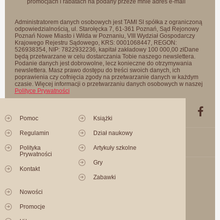
promocjach i rabatach na podany przeze mnie adres e-mail
Administratorem danych osobowych jest TAMI SI spółka z ograniczoną
odpowiedzialnością, ul. Starołęcka 7, 61-361 Poznań, Sąd Rejonowy
Poznań Nowe Miasto i Wilda w Poznaniu, VIII Wydział Gospodarczy
Krajowego Rejestru Sądowego, KRS: 0001068447, REGON:
526938354, NIP: 7822932236, kapitał zakładowy 100 000,00 złDane
będą przetwarzane w celu dostarczania Tobie naszego newslettera.
Podanie danych jest dobrowolne, lecz konieczne do otrzymywania
newslettera. Masz prawo dostępu do treści swoich danych, ich
poprawienia czy cofnięcia zgody na przetwarzanie danych w każdym
czasie. Więcej informacji o przetwarzaniu danych osobowych w naszej
Polityce Prywatności
Pomoc
Książki
Regulamin
Dział naukowy
Polityka
Artykuły szkolne
Prywatności
Gry
Kontakt
Zabawki
Nowości
Promocje