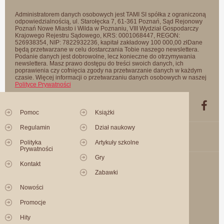
Administratorem danych osobowych jest TAMI SI spółka z ograniczoną
odpowiedzialnością, ul. Starołęcka 7, 61-361 Poznań, Sąd Rejonowy
Poznań Nowe Miasto i Wilda w Poznaniu, VIII Wydział Gospodarczy
Krajowego Rejestru Sądowego, KRS: 0001068447, REGON:
526938354, NIP: 7822932236, kapitał zakładowy 100 000,00 złDane
będą przetwarzane w celu dostarczania Tobie naszego newslettera.
Podanie danych jest dobrowolne, lecz konieczne do otrzymywania
newslettera. Masz prawo dostępu do treści swoich danych, ich
poprawienia czy cofnięcia zgody na przetwarzanie danych w każdym
czasie. Więcej informacji o przetwarzaniu danych osobowych w naszej
Polityce Prywatności
Pomoc
Książki
Regulamin
Dział naukowy
Polityka
Artykuły szkolne
Prywatności
Gry
Kontakt
Zabawki
Nowości
Promocje
Hity