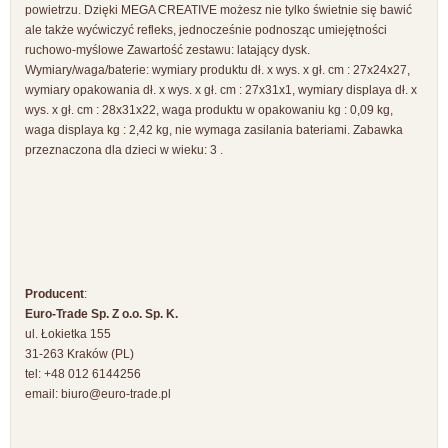
powietrzu. Dzięki MEGA CREATIVE możesz nie tylko świetnie się bawić
ale także wyćwiczyć refleks, jednocześnie podnosząc umiejętności
ruchowo-myślowe Zawartość zestawu: latający dysk.
Wymiary/waga/baterie: wymiary produktu dł. x wys. x gł. cm : 27x24x27,
wymiary opakowania dł. x wys. x gł. cm : 27x31x1, wymiary displaya dł. x
wys. x gł. cm : 28x31x22, waga produktu w opakowaniu kg : 0,09 kg,
waga displaya kg : 2,42 kg, nie wymaga zasilania bateriami. Zabawka
przeznaczona dla dzieci w wieku: 3 .
Producent
:
Euro-Trade Sp. Z o.o. Sp. K.
ul. Łokietka 155
31-263 Kraków (PL)
tel: +48 012 6144256
email:
biuro@euro-trade.pl