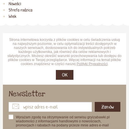
Nowości
Strefa rodzica
Wiek
Strona internetowa korzysta z plików cookies w celu świadczenia usług
na najwyższym poziomie, w celu optymalizacji treści dostępnych w
naszych serwisach, dostosowania ich do indywidualnych potrzeb
każdego użytkownika, jak również dla celów reklamowych i
statystycznych. Możesz określić warunki przechowywania lub dostępu do
plików cookies w Twojej przeglądarce. Więcej informacji na temat plików
cookies znajdziesz w części naszej
Polityki Prywatności
.
OK
Newsletter
Zamów
Wyrażam zgodę na otrzymywanie od serwisu gryizabawki.pl
wiadomości z informacjami handlowymi o nowościach,
promocjach i rabatach na podany przeze mnie adres e-mail