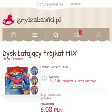
Status zamówienia
Regulamin
Sprawdź status
zamówienia
Sprawdź
0
Dysk Latający trójkąt MIX
Mega Creative
Format:
307x270 mm
Wysyłka:
2 - 3 dni robocze + czas dostawy
Sugerowana cena
8,95
PLN
Nasza cena
6,08
PLN