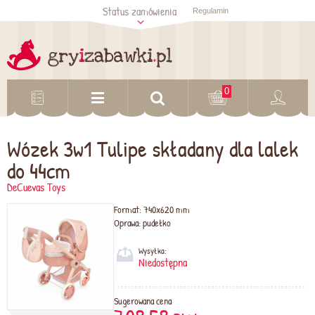
Status zamówienia
Regulamin
Sprawdź status
zamówienia
Sprawdź
0
Wózek 3w1 Tulipe składany dla lalek
do 44cm
DeCuevas Toys
Format:
740x620 mm
Oprawa:
pudełko
Wysyłka:
Niedostępna
Sugerowana cena