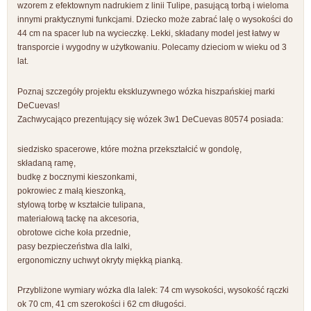
wzorem z efektownym nadrukiem z linii Tulipe, pasującą torbą i wieloma
innymi praktycznymi funkcjami. Dziecko może zabrać lalę o wysokości do
44 cm na spacer lub na wycieczkę. Lekki, składany model jest łatwy w
transporcie i wygodny w użytkowaniu. Polecamy dzieciom w wieku od 3
lat.
Poznaj szczegóły projektu ekskluzywnego wózka hiszpańskiej marki
DeCuevas!
Zachwycająco prezentujący się wózek 3w1 DeCuevas 80574 posiada:
siedzisko spacerowe, które można przekształcić w gondolę,
składaną ramę,
budkę z bocznymi kieszonkami,
pokrowiec z małą kieszonką,
stylową torbę w kształcie tulipana,
materiałową tackę na akcesoria,
obrotowe ciche koła przednie,
pasy bezpieczeństwa dla lalki,
ergonomiczny uchwyt okryty miękką pianką.
Przybliżone wymiary wózka dla lalek: 74 cm wysokości, wysokość rączki
ok 70 cm, 41 cm szerokości i 62 cm długości.