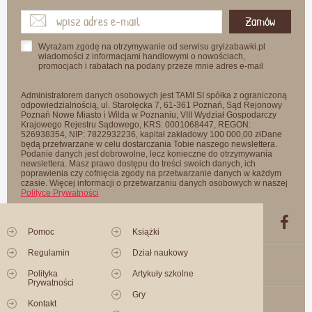
Zamów
Wyrażam zgodę na otrzymywanie od serwisu gryizabawki.pl
wiadomości z informacjami handlowymi o nowościach,
promocjach i rabatach na podany przeze mnie adres e-mail
Administratorem danych osobowych jest TAMI SI spółka z ograniczoną
odpowiedzialnością, ul. Starołęcka 7, 61-361 Poznań, Sąd Rejonowy
Poznań Nowe Miasto i Wilda w Poznaniu, VIII Wydział Gospodarczy
Krajowego Rejestru Sądowego, KRS: 0001068447, REGON:
526938354, NIP: 7822932236, kapitał zakładowy 100 000,00 złDane
będą przetwarzane w celu dostarczania Tobie naszego newslettera.
Podanie danych jest dobrowolne, lecz konieczne do otrzymywania
newslettera. Masz prawo dostępu do treści swoich danych, ich
poprawienia czy cofnięcia zgody na przetwarzanie danych w każdym
czasie. Więcej informacji o przetwarzaniu danych osobowych w naszej
Polityce Prywatności
Pomoc
Książki
Regulamin
Dział naukowy
Polityka
Artykuły szkolne
Prywatności
Gry
Kontakt