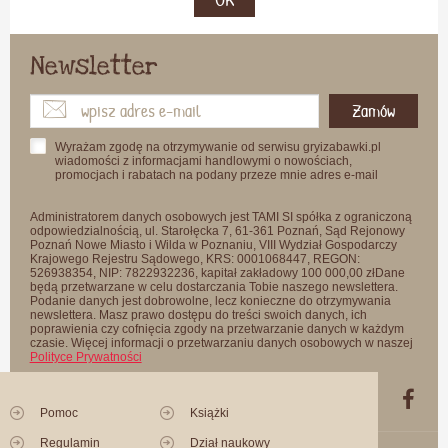
Newsletter
Zamów
Wyrażam zgodę na otrzymywanie od serwisu gryizabawki.pl
wiadomości z informacjami handlowymi o nowościach,
promocjach i rabatach na podany przeze mnie adres e-mail
Administratorem danych osobowych jest TAMI SI spółka z ograniczoną
odpowiedzialnością, ul. Starołęcka 7, 61-361 Poznań, Sąd Rejonowy
Poznań Nowe Miasto i Wilda w Poznaniu, VIII Wydział Gospodarczy
Krajowego Rejestru Sądowego, KRS: 0001068447, REGON:
526938354, NIP: 7822932236, kapitał zakładowy 100 000,00 złDane
będą przetwarzane w celu dostarczania Tobie naszego newslettera.
Podanie danych jest dobrowolne, lecz konieczne do otrzymywania
newslettera. Masz prawo dostępu do treści swoich danych, ich
poprawienia czy cofnięcia zgody na przetwarzanie danych w każdym
czasie. Więcej informacji o przetwarzaniu danych osobowych w naszej
Polityce Prywatności
Pomoc
Książki
Regulamin
Dział naukowy