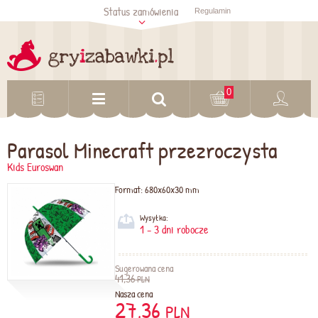
Status zamówienia
Regulamin
Sprawdź status
zamówienia
Sprawdź
0
Parasol Minecraft przezroczysta
Kids Euroswan
Format:
680x60x30 mm
Wysyłka:
1 - 3 dni robocze
Sugerowana cena
41,36
PLN
Nasza cena
27,36
PLN