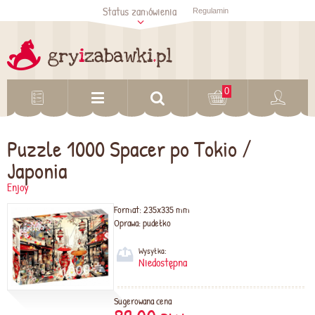
Status zamówienia
Regulamin
Sprawdź status
zamówienia
Sprawdź
0
Puzzle 1000 Spacer po Tokio /
Japonia
Enjoy
Format:
235x335 mm
Oprawa:
pudełko
Wysyłka:
Niedostępna
Sugerowana cena