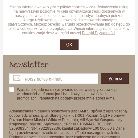
Strona internetowa korzysta z plików cookies w celu świadczenia usług
na najwyższym poziomie, w celu optymalizacji treści dostępnych w
naszych serwisach, dostosowania ich do indywidualnych potrzeb
każdego użytkownika, jak również dla celów reklamowych i
statystycznych. Możesz określić warunki przechowywania lub dostępu do
plików cookies w Twojej przeglądarce. Więcej informacji na temat plików
cookies znajdziesz w części naszej
Polityki Prywatności
.
OK
Newsletter
Zamów
Wyrażam zgodę na otrzymywanie od serwisu gryizabawki.pl
wiadomości z informacjami handlowymi o nowościach,
promocjach i rabatach na podany przeze mnie adres e-mail
Administratorem danych osobowych jest TAMI SI spółka z ograniczoną
odpowiedzialnością, ul. Starołęcka 7, 61-361 Poznań, Sąd Rejonowy
Poznań Nowe Miasto i Wilda w Poznaniu, VIII Wydział Gospodarczy
Krajowego Rejestru Sądowego, KRS: 0001068447, REGON:
526938354, NIP: 7822932236, kapitał zakładowy 100 000,00 złDane
będą przetwarzane w celu dostarczania Tobie naszego newslettera.
Podanie danych jest dobrowolne, lecz konieczne do otrzymywania