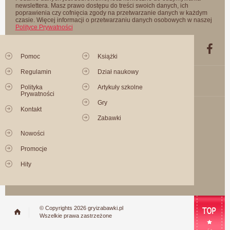
newslettera. Masz prawo dostępu do treści swoich danych, ich
poprawienia czy cofnięcia zgody na przetwarzanie danych w każdym
czasie. Więcej informacji o przetwarzaniu danych osobowych w naszej
Polityce Prywatności
Pomoc
Książki
Regulamin
Dział naukowy
Polityka
Artykuły szkolne
Prywatności
Gry
Kontakt
Zabawki
Nowości
Promocje
Hity
© Copyrights 2026 gryizabawki.pl
Wszelkie prawa zastrzeżone