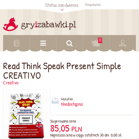
Status zamówienia
Regulamin
Sprawdź status
zamówienia
Sprawdź
0
Read Think Speak Present Simple
CREATIVO
Creativo
Wysyłka:
Niedostępna
Sugerowana cena
85,05
PLN
Najniższa cena w ciągu ostatnich 30 dni: 0,00 zł