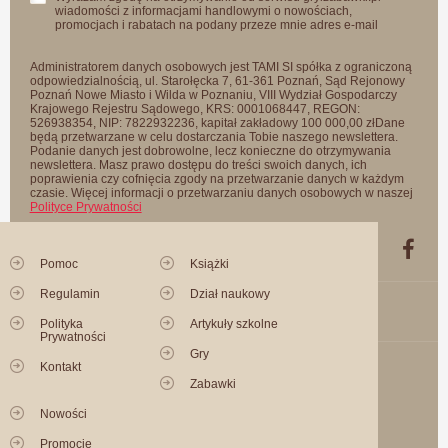
wiadomości z informacjami handlowymi o nowościach,
promocjach i rabatach na podany przeze mnie adres e-mail
Administratorem danych osobowych jest TAMI SI spółka z ograniczoną
odpowiedzialnością, ul. Starołęcka 7, 61-361 Poznań, Sąd Rejonowy
Poznań Nowe Miasto i Wilda w Poznaniu, VIII Wydział Gospodarczy
Krajowego Rejestru Sądowego, KRS: 0001068447, REGON:
526938354, NIP: 7822932236, kapitał zakładowy 100 000,00 złDane
będą przetwarzane w celu dostarczania Tobie naszego newslettera.
Podanie danych jest dobrowolne, lecz konieczne do otrzymywania
newslettera. Masz prawo dostępu do treści swoich danych, ich
poprawienia czy cofnięcia zgody na przetwarzanie danych w każdym
czasie. Więcej informacji o przetwarzaniu danych osobowych w naszej
Polityce Prywatności
Pomoc
Książki
Regulamin
Dział naukowy
Polityka
Artykuły szkolne
Prywatności
Gry
Kontakt
Zabawki
Nowości
Promocje