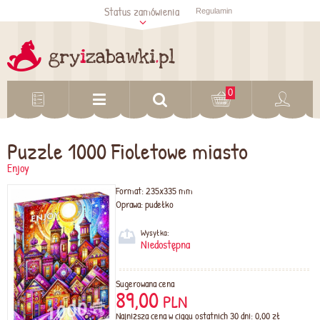
Status zamówienia
Regulamin
Sprawdź status
zamówienia
Sprawdź
0
Puzzle 1000 Fioletowe miasto
Enjoy
Format:
235x335 mm
Oprawa:
pudełko
Wysyłka:
Niedostępna
Sugerowana cena
89,00
PLN
Najniższa cena w ciągu ostatnich 30 dni: 0,00 zł