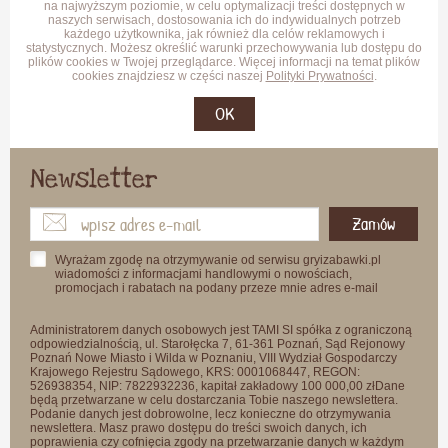
na najwyższym poziomie, w celu optymalizacji treści dostępnych w
naszych serwisach, dostosowania ich do indywidualnych potrzeb
każdego użytkownika, jak również dla celów reklamowych i
statystycznych. Możesz określić warunki przechowywania lub dostępu do
plików cookies w Twojej przeglądarce. Więcej informacji na temat plików
cookies znajdziesz w części naszej
Polityki Prywatności
.
OK
Newsletter
Zamów
Wyrażam zgodę na otrzymywanie od serwisu gryizabawki.pl
wiadomości z informacjami handlowymi o nowościach,
promocjach i rabatach na podany przeze mnie adres e-mail
Administratorem danych osobowych jest TAMI SI spółka z ograniczoną
odpowiedzialnością, ul. Starołęcka 7, 61-361 Poznań, Sąd Rejonowy
Poznań Nowe Miasto i Wilda w Poznaniu, VIII Wydział Gospodarczy
Krajowego Rejestru Sądowego, KRS: 0001068447, REGON:
526938354, NIP: 7822932236, kapitał zakładowy 100 000,00 złDane
będą przetwarzane w celu dostarczania Tobie naszego newslettera.
Podanie danych jest dobrowolne, lecz konieczne do otrzymywania
newslettera. Masz prawo dostępu do treści swoich danych, ich
poprawienia czy cofnięcia zgody na przetwarzanie danych w każdym