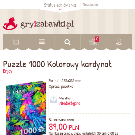
Status zamówienia
Regulamin
Sprawdź status
zamówienia
Sprawdź
0
Puzzle 1000 Kolorowy kardynał
Enjoy
Format:
235x335 mm
Oprawa:
pudełko
Wysyłka:
Niedostępna
Sugerowana cena
89,00
PLN
Najniższa cena w ciągu ostatnich 30 dni: 0,00 zł