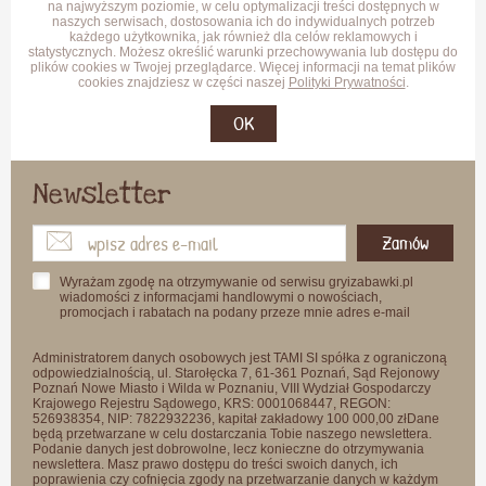
na najwyższym poziomie, w celu optymalizacji treści dostępnych w
naszych serwisach, dostosowania ich do indywidualnych potrzeb
każdego użytkownika, jak również dla celów reklamowych i
statystycznych. Możesz określić warunki przechowywania lub dostępu do
plików cookies w Twojej przeglądarce. Więcej informacji na temat plików
cookies znajdziesz w części naszej
Polityki Prywatności
.
OK
Newsletter
Zamów
Wyrażam zgodę na otrzymywanie od serwisu gryizabawki.pl
wiadomości z informacjami handlowymi o nowościach,
promocjach i rabatach na podany przeze mnie adres e-mail
Administratorem danych osobowych jest TAMI SI spółka z ograniczoną
odpowiedzialnością, ul. Starołęcka 7, 61-361 Poznań, Sąd Rejonowy
Poznań Nowe Miasto i Wilda w Poznaniu, VIII Wydział Gospodarczy
Krajowego Rejestru Sądowego, KRS: 0001068447, REGON:
526938354, NIP: 7822932236, kapitał zakładowy 100 000,00 złDane
będą przetwarzane w celu dostarczania Tobie naszego newslettera.
Podanie danych jest dobrowolne, lecz konieczne do otrzymywania
newslettera. Masz prawo dostępu do treści swoich danych, ich
poprawienia czy cofnięcia zgody na przetwarzanie danych w każdym