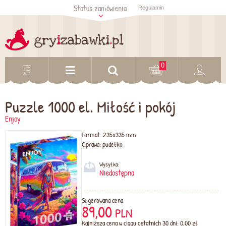
Status zamówienia
Regulamin
Sprawdź status
zamówienia
Sprawdź
0
Puzzle 1000 el. Miłość i pokój
Enjoy
Format:
235x335 mm
Oprawa:
pudełko
Wysyłka:
Niedostępna
Sugerowana cena
89,00
PLN
Najniższa cena w ciągu ostatnich 30 dni: 0,00 zł