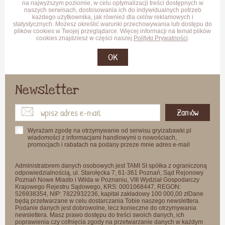
na najwyższym poziomie, w celu optymalizacji treści dostępnych w
naszych serwisach, dostosowania ich do indywidualnych potrzeb
każdego użytkownika, jak również dla celów reklamowych i
statystycznych. Możesz określić warunki przechowywania lub dostępu do
plików cookies w Twojej przeglądarce. Więcej informacji na temat plików
cookies znajdziesz w części naszej
Polityki Prywatności
.
OK
Newsletter
Zamów
Wyrażam zgodę na otrzymywanie od serwisu gryizabawki.pl
wiadomości z informacjami handlowymi o nowościach,
promocjach i rabatach na podany przeze mnie adres e-mail
Administratorem danych osobowych jest TAMI SI spółka z ograniczoną
odpowiedzialnością, ul. Starołęcka 7, 61-361 Poznań, Sąd Rejonowy
Poznań Nowe Miasto i Wilda w Poznaniu, VIII Wydział Gospodarczy
Krajowego Rejestru Sądowego, KRS: 0001068447, REGON:
526938354, NIP: 7822932236, kapitał zakładowy 100 000,00 złDane
będą przetwarzane w celu dostarczania Tobie naszego newslettera.
Podanie danych jest dobrowolne, lecz konieczne do otrzymywania
newslettera. Masz prawo dostępu do treści swoich danych, ich
poprawienia czy cofnięcia zgody na przetwarzanie danych w każdym