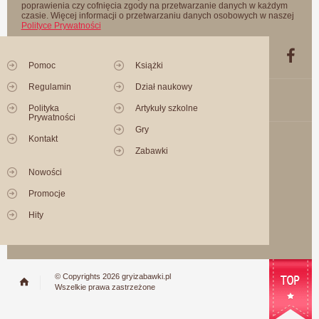
poprawienia czy cofnięcia zgody na przetwarzanie danych w każdym
czasie. Więcej informacji o przetwarzaniu danych osobowych w naszej
Polityce Prywatności
Pomoc
Książki
Regulamin
Dział naukowy
Polityka
Artykuły szkolne
Prywatności
Gry
Kontakt
Zabawki
Nowości
Promocje
Hity
© Copyrights 2026 gryizabawki.pl
Wszelkie prawa zastrzeżone