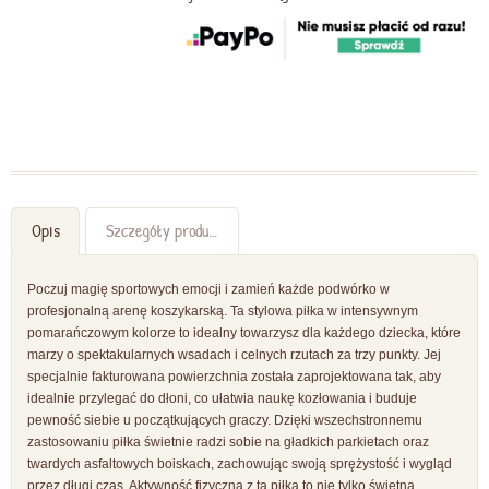
Opis
Szczegóły produktu
Poczuj magię sportowych emocji i zamień każde podwórko w
profesjonalną arenę koszykarską. Ta stylowa piłka w intensywnym
pomarańczowym kolorze to idealny towarzysz dla każdego dziecka, które
marzy o spektakularnych wsadach i celnych rzutach za trzy punkty. Jej
specjalnie fakturowana powierzchnia została zaprojektowana tak, aby
idealnie przylegać do dłoni, co ułatwia naukę kozłowania i buduje
pewność siebie u początkujących graczy. Dzięki wszechstronnemu
zastosowaniu piłka świetnie radzi sobie na gładkich parkietach oraz
twardych asfaltowych boiskach, zachowując swoją sprężystość i wygląd
przez długi czas. Aktywność fizyczna z tą piłką to nie tylko świetna