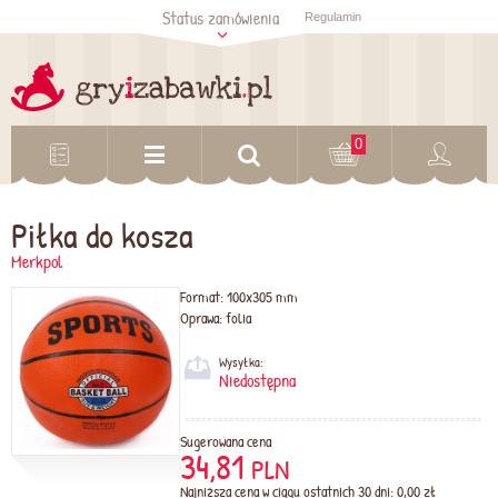
Status zamówienia
Regulamin
Sprawdź status
zamówienia
Sprawdź
0
Piłka do kosza
Merkpol
Format:
100x305 mm
Oprawa:
folia
Wysyłka:
Niedostępna
Sugerowana cena
34,81
PLN
Najniższa cena w ciągu ostatnich 30 dni: 0,00 zł