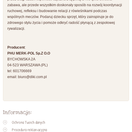
zabawa, ale przede wszystkim doskonały sposób na rozwój koordynacji
ruchowej, refleksu i budowanie relacji z rówieśnikami podczas
wspólnych meczów. Podaruj dziecku sprzęt, który zainspiruje je do
zdrowego stylu życia i pomoże odkryć radość płynącą z zespołowej
rywalizacji.
Producent
:
PHU MERK-POL Sp.Z O.O
BYCHOWSKA 2A
04-523 WARSZAWA (PL)
tel: 601706669
email:
biuro@diki.com.pl
Informacje:
Ochrona Twoich danych
Procedura reklamacyjna