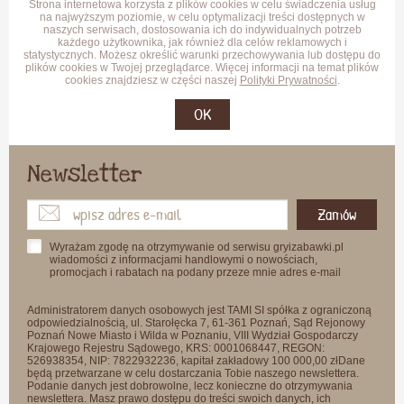
Strona internetowa korzysta z plików cookies w celu świadczenia usług
na najwyższym poziomie, w celu optymalizacji treści dostępnych w
naszych serwisach, dostosowania ich do indywidualnych potrzeb
każdego użytkownika, jak również dla celów reklamowych i
statystycznych. Możesz określić warunki przechowywania lub dostępu do
plików cookies w Twojej przeglądarce. Więcej informacji na temat plików
cookies znajdziesz w części naszej
Polityki Prywatności
.
OK
Newsletter
Zamów
Wyrażam zgodę na otrzymywanie od serwisu gryizabawki.pl
wiadomości z informacjami handlowymi o nowościach,
promocjach i rabatach na podany przeze mnie adres e-mail
Administratorem danych osobowych jest TAMI SI spółka z ograniczoną
odpowiedzialnością, ul. Starołęcka 7, 61-361 Poznań, Sąd Rejonowy
Poznań Nowe Miasto i Wilda w Poznaniu, VIII Wydział Gospodarczy
Krajowego Rejestru Sądowego, KRS: 0001068447, REGON:
526938354, NIP: 7822932236, kapitał zakładowy 100 000,00 złDane
będą przetwarzane w celu dostarczania Tobie naszego newslettera.
Podanie danych jest dobrowolne, lecz konieczne do otrzymywania
newslettera. Masz prawo dostępu do treści swoich danych, ich