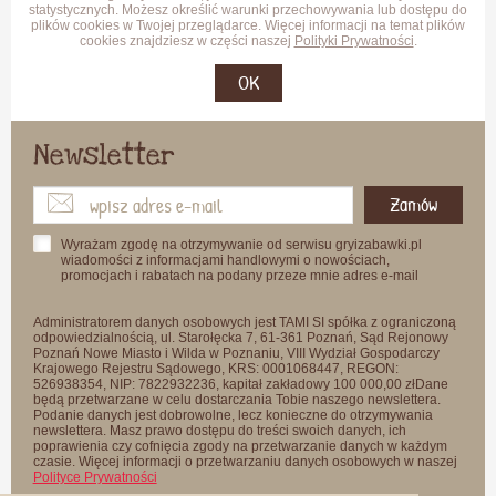
statystycznych. Możesz określić warunki przechowywania lub dostępu do
plików cookies w Twojej przeglądarce. Więcej informacji na temat plików
cookies znajdziesz w części naszej
Polityki Prywatności
.
OK
Newsletter
Zamów
Wyrażam zgodę na otrzymywanie od serwisu gryizabawki.pl
wiadomości z informacjami handlowymi o nowościach,
promocjach i rabatach na podany przeze mnie adres e-mail
Administratorem danych osobowych jest TAMI SI spółka z ograniczoną
odpowiedzialnością, ul. Starołęcka 7, 61-361 Poznań, Sąd Rejonowy
Poznań Nowe Miasto i Wilda w Poznaniu, VIII Wydział Gospodarczy
Krajowego Rejestru Sądowego, KRS: 0001068447, REGON:
526938354, NIP: 7822932236, kapitał zakładowy 100 000,00 złDane
będą przetwarzane w celu dostarczania Tobie naszego newslettera.
Podanie danych jest dobrowolne, lecz konieczne do otrzymywania
newslettera. Masz prawo dostępu do treści swoich danych, ich
poprawienia czy cofnięcia zgody na przetwarzanie danych w każdym
czasie. Więcej informacji o przetwarzaniu danych osobowych w naszej
Polityce Prywatności