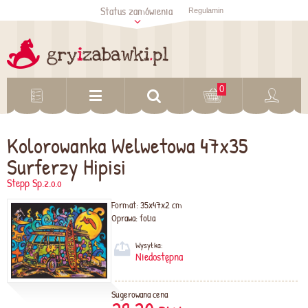
Status zamówienia
Regulamin
Sprawdź status
zamówienia
Sprawdź
0
Kolorowanka Welwetowa 47x35
Surferzy Hipisi
Stepp Sp.z.o.o
Format:
35x47x2 cm
Oprawa:
folia
Wysyłka:
Niedostępna
Sugerowana cena