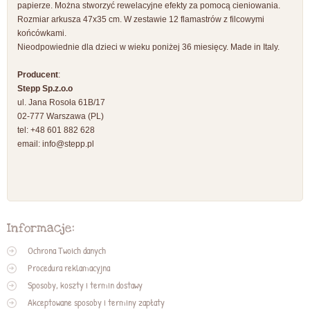
papierze. Można stworzyć rewelacyjne efekty za pomocą cieniowania.
Rozmiar arkusza 47x35 cm. W zestawie 12 flamastrów z filcowymi
końcówkami.
Nieodpowiednie dla dzieci w wieku poniżej 36 miesięcy. Made in Italy.
Producent
:
Stepp Sp.z.o.o
ul. Jana Rosoła 61B/17
02-777 Warszawa (PL)
tel: +48 601 882 628
email:
info@stepp.pl
Informacje:
Ochrona Twoich danych
Procedura reklamacyjna
Sposoby, koszty i termin dostawy
Akceptowane sposoby i terminy zapłaty